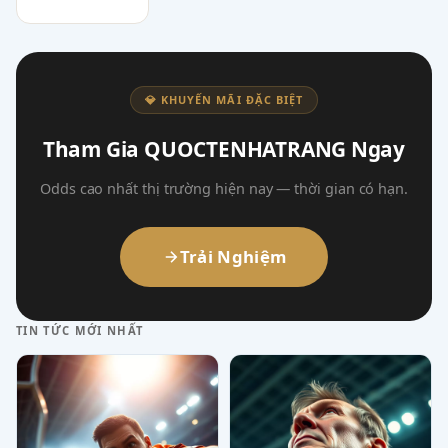
💎 KHUYẾN MÃI ĐẶC BIỆT
Tham Gia QUOCTENHATRANG Ngay
Odds cao nhất thị trường hiện nay — thời gian có hạn.
Trải Nghiệm
TIN TỨC MỚI NHẤT