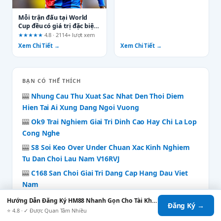
Mỗi trận đấu tại World
Cup đều có giá trị đặc biệt –
Vì sao người hâm mộ
★★★★★
4.8 · 2114+ lượt xem
cuồng nhiệt đến vậy?
Xem Chi Tiết →
Xem Chi Tiết →
BẠN CÓ THỂ THÍCH
🎰
Nhung Cau Thu Xuat Sac Nhat Den Thoi Diem
Hien Tai Ai Xung Dang Ngoi Vuong
🎰
Ok9 Trai Nghiem Giai Tri Dinh Cao Hay Chi La Lop
Cong Nghe
🎰
S8 Soi Keo Over Under Chuan Xac Kinh Nghiem
Tu Dan Choi Lau Nam V16RVJ
🎰
C168 San Choi Giai Tri Dang Cap Hang Dau Viet
Nam
🎰
On68 Soi Keo Liga Mx Hom Nay Bi Kip Chinh Phuc
Hướng Dẫn Đăng Ký HM88 Nhanh Gọn Cho Tài Khoản Nhà Cái Mới
Đăng Ký →
Giai Dau Mexico JIWQhS
⭐ 4.8 · ✓ Được Quan Tâm Nhiều