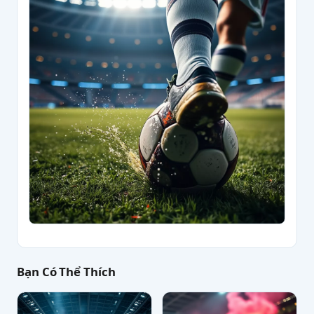
Bạn Có Thể Thích