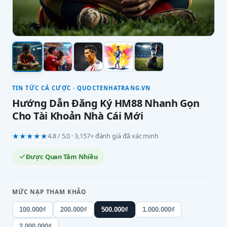
TIN TỨC CÁ CƯỢC · QUOCTENHATRANG.VN
Hướng Dẫn Đăng Ký HM88 Nhanh Gọn
Cho Tài Khoản Nhà Cái Mới
★★★★★
4.8 / 5.0 · 3,157+ đánh giá đã xác minh
Được Quan Tâm Nhiều
MỨC NẠP THAM KHẢO
100.000₫
200.000₫
500.000₫
1.000.000₫
2.000.000₫