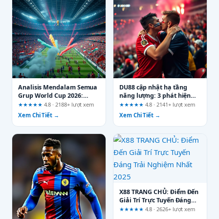
Analisis Mendalam Semua
DU88 cập nhật hạ tầng
Grup World Cup 2026:
năng lượng: 3 phát hiện
Siapa Unggulan di Tiap
quan trọng cho người
★★★★★
4.8 · 2188+ lượt xem
★★★★★
4.8 · 2141+ lượt xem
Grup?
dùng
Xem Chi Tiết →
Xem Chi Tiết →
X88 TRANG CHỦ: Điểm Đến
Giải Trí Trực Tuyến Đáng
Trải Nghiệm Nhất 2025
★★★★★
4.8 · 2626+ lượt xem