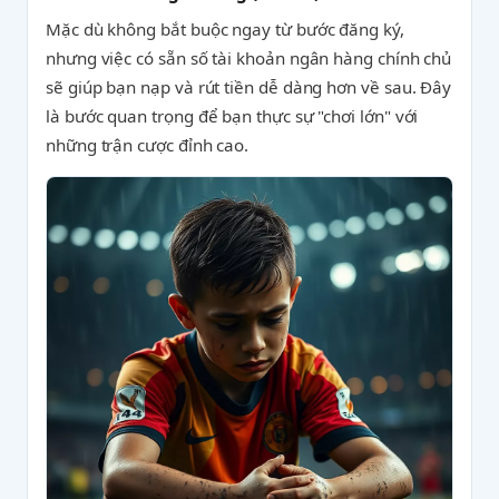
Mặc dù không bắt buộc ngay từ bước đăng ký,
nhưng việc có sẵn số tài khoản ngân hàng chính chủ
sẽ giúp bạn nạp và rút tiền dễ dàng hơn về sau. Đây
là bước quan trọng để bạn thực sự "chơi lớn" với
những trận cược đỉnh cao.