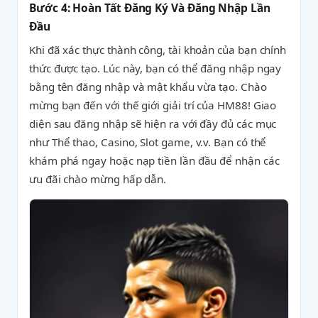
Bước 4: Hoàn Tất Đăng Ký Và Đăng Nhập Lần
Đầu
Khi đã xác thực thành công, tài khoản của bạn chính
thức được tạo. Lúc này, bạn có thể đăng nhập ngay
bằng tên đăng nhập và mật khẩu vừa tạo. Chào
mừng bạn đến với thế giới giải trí của HM88! Giao
diện sau đăng nhập sẽ hiện ra với đầy đủ các mục
như Thể thao, Casino, Slot game, v.v. Bạn có thể
khám phá ngay hoặc nạp tiền lần đầu để nhận các
ưu đãi chào mừng hấp dẫn.