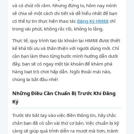
và có chút rối rắm. Nhưng đừng lo, hôm nay mình
sẽ chia sẻ một cách chi tiết và dễ hiểu nhất để bạn
có thể tự tin thực hiện thao tác
Đăng Ký HM88
chỉ
trong vài phút, không rắc rối, không lo lắng.
Thực tế, quy trình tạo tài khoản tại HM88 được thiết
kế khá tối ưu và thân thiện với người dùng mới. Chỉ
cần bạn làm theo từng bước mình hướng dẫn dưới
đây, bạn sẽ có ngay một tài khoản để khám phá
hàng loạt trò chơi hấp dẫn. Ngồi thoải mái nào,
chúng ta bắt đầu nhé!
Những Điều Cần Chuẩn Bị Trước Khi Đăng
Ký
Trước khi bắt tay vào việc điền thông tin, hãy chắc
chắn bạn đã có sẵn vài thứ cơ bản. Việc chuẩn bị kỹ
càng sẽ giúp quá trình diễn ra mượt mà hơn, tránh