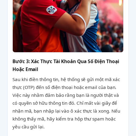
Bước 3: Xác Thực Tài Khoản Qua Số Điện Thoại
Hoặc Email
Sau khi điền thông tin, hệ thống sẽ gửi một mã xác
thực (OTP) đến số điện thoại hoặc email của bạn.
Việc này nhằm đảm bảo rằng bạn là người thật và
có quyền sở hữu thông tin đó. Chỉ mất vài giây để
nhận mã, bạn nhập lại vào ô xác thực là xong. Nếu
không thấy mã, hãy kiểm tra hộp thư spam hoặc
yêu cầu gửi lại.