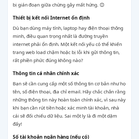
bị gián đoạn giữa chừng gây mất hứng. 😊
Thiết bị kết nối Internet ổn định
Dù bạn dùng máy tính, laptop hay điện thoại thông
minh, điều quan trọng nhất là đường truyền
internet phải ổn định. Một kết nối yếu có thể khiến
trang web load chậm hoặc bị lỗi khi gửi thông tin,
rất phiền phức đúng không nào?
Thông tin cá nhân chính xác
Bạn sẽ cần cung cấp một số thông tin cơ bản như họ
tên, số điện thoại, địa chỉ email. Hãy chắc chắn rằng
những thông tin này hoàn toàn chính xác, vì sau này
khi bạn cần rút tiền hoặc xác minh tài khoản, nhà
cái sẽ đối chiếu dữ liệu. Sai một ly là đi một dặm
đấy!
Số tài khoản ngân hàng (nếu có)