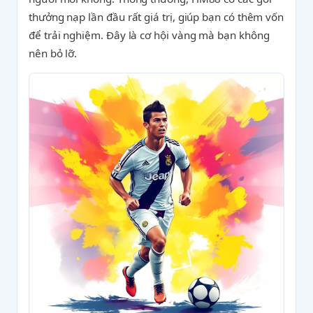
thưởng nạp lần đầu rất giá trị, giúp bạn có thêm vốn
để trải nghiệm. Đây là cơ hội vàng mà bạn không
nên bỏ lỡ.