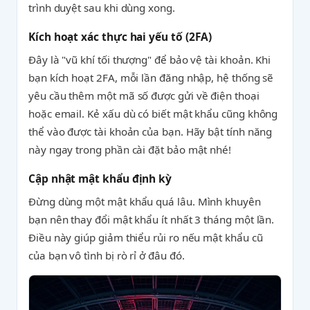
trình duyệt sau khi dùng xong.
Kích hoạt xác thực hai yếu tố (2FA)
Đây là "vũ khí tối thượng" để bảo vệ tài khoản. Khi
bạn kích hoạt 2FA, mỗi lần đăng nhập, hệ thống sẽ
yêu cầu thêm một mã số được gửi về điện thoại
hoặc email. Kẻ xấu dù có biết mật khẩu cũng không
thể vào được tài khoản của bạn. Hãy bật tính năng
này ngay trong phần cài đặt bảo mật nhé!
Cập nhật mật khẩu định kỳ
Đừng dùng một mật khẩu quá lâu. Mình khuyên
bạn nên thay đổi mật khẩu ít nhất 3 tháng một lần.
Điều này giúp giảm thiểu rủi ro nếu mật khẩu cũ
của bạn vô tình bị rò rỉ ở đâu đó.