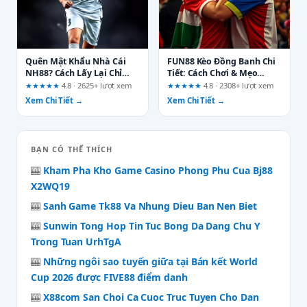
Quên Mật Khẩu Nhà Cái
FUN88 Kèo Đồng Banh Chi
NH88? Cách Lấy Lại Chỉ
Tiết: Cách Chơi & Mẹo
Trong 1 Phút – Những Gì
Thắng Lớn
★★★★★
4.8 · 2625+ lượt xem
★★★★★
4.8 · 2308+ lượt xem
Cần Kiểm Chứng
Xem Chi Tiết →
Xem Chi Tiết →
BẠN CÓ THỂ THÍCH
🎰
Kham Pha Kho Game Casino Phong Phu Cua Bj88
X2WQ19
🎰
Sanh Game Tk88 Va Nhung Dieu Ban Nen Biet
🎰
Sunwin Tong Hop Tin Tuc Bong Da Dang Chu Y
Trong Tuan UrhTgA
🎰
Những ngôi sao tuyến giữa tại Bán kết World
Cup 2026 được FIVE88 điểm danh
🎰
X88com San Choi Ca Cuoc Truc Tuyen Cho Dan