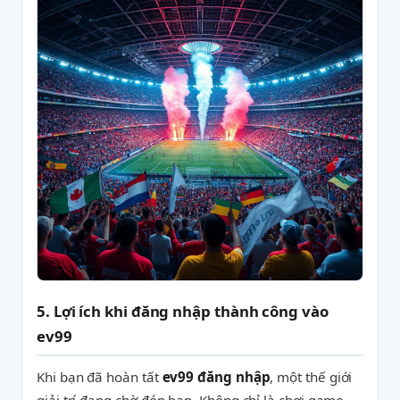
5. Lợi ích khi đăng nhập thành công vào
ev99
Khi bạn đã hoàn tất
ev99 đăng nhập
, một thế giới