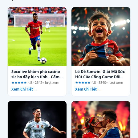
Socolive khám phá casino
Lô Đề Sunwin: Giải Mã Sức
sic bo đầy kịch tính – Cẩm
Hút Của Cổng Game Đổi
nang từ dân chơi lão làng
Thưởng Hàng Đầu
★★★★★
4.8 · 2542+ lượt xem
★★★★★
4.8 · 3340+ lượt xem
Xem Chi Tiết →
Xem Chi Tiết →