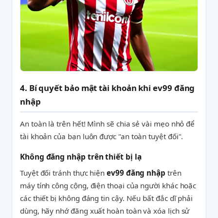
4. Bí quyết bảo mật tài khoản khi
ev99 đăng
nhập
An toàn là trên hết! Mình sẽ chia sẻ vài mẹo nhỏ để
tài khoản của bạn luôn được "an toàn tuyệt đối".
Không đăng nhập trên thiết bị lạ
Tuyệt đối tránh thực hiện
ev99 đăng nhập
trên
máy tính công cộng, điện thoại của người khác hoặc
các thiết bị không đáng tin cậy. Nếu bất đắc dĩ phải
dùng, hãy nhớ đăng xuất hoàn toàn và xóa lịch sử