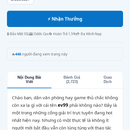
⚡ Nhận Thưởng
🔒 Bảo Mật SSL
🎰 Odds Cao
🔄 Hoàn Trả 1.5%
💳 Đa Kênh Nạp
🔥
446
người đang xem trang này
Nội Dung Bài
Đánh Giá
Giao
Viết
(2,723)
Dịch
Chào bạn, dân văn phòng hay game thủ chắc không
còn xa lạ gì với cái tên
ev99
phải không nào? Đây là
một trong những cổng giải trí trực tuyến đang hot
nhất hiện nay. Nhưng có một thực tế là không ít
người mới bắt đầu vẫn còn lúng túng với thao tác