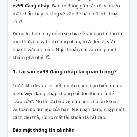
ev99 đăng nhập
. Bạn có đang gặp rắc rối vì quên
mật khẩu, hay lo lắng về vấn đề bảo mật khi truy
cập?
Đừng lo, hôm nay mình sẽ chia sẻ với bạn tất tần tật
mọi thứ về quy trình đăng nhập, từ A đến Z, vừa
nhanh vừa an toàn. Ngồi thoải mái và cùng mình
khám phá nhé! 😉
1. Tại sao
ev99 đăng nhập
lại quan trọng?
Trước khi đi vào chi tiết, mình muốn bạn hiểu rõ một
điều: Việc đăng nhập không chỉ đơn thuần là để
"vào cửa". Nó là lớp bảo vệ đầu tiên cho tài khoản
và toàn bộ dữ liệu của bạn. Nếu bạn đăng nhập một
cách cẩu thả, rủi ro mất tài khoản là rất cao.
Bảo mật thông tin cá nhân