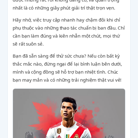
nhất là có những giây phút giải trí thật trọn vẹn.
Hãy nhớ, việc truy cập nhanh hay chậm đôi khi chỉ
phụ thuộc vào những thao tác chuẩn bị ban đầu. Chỉ
cần bạn làm đúng và kiên nhẫn một chút, mọi thứ
sẽ rất suôn sẻ.
Bạn đã sẵn sàng để thử sức chưa? Nếu còn bất kỳ
thắc mắc nào, đừng ngại để lại bình luận bên dưới,
mình và cộng đồng sẽ hỗ trợ bạn nhiệt tình. Chúc
bạn may mắn và có những trải nghiệm thật vui vẻ!