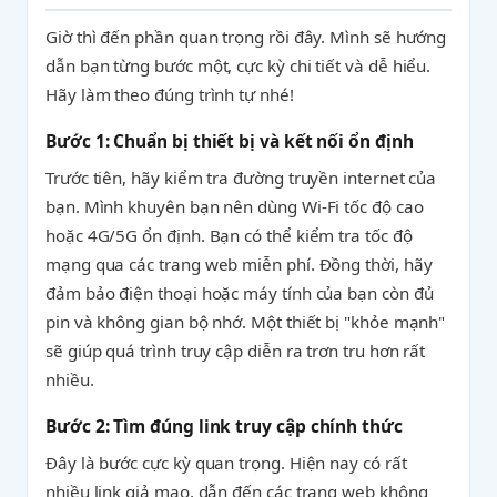
Giờ thì đến phần quan trọng rồi đây. Mình sẽ hướng
dẫn bạn từng bước một, cực kỳ chi tiết và dễ hiểu.
Hãy làm theo đúng trình tự nhé!
Bước 1: Chuẩn bị thiết bị và kết nối ổn định
Trước tiên, hãy kiểm tra đường truyền internet của
bạn. Mình khuyên bạn nên dùng Wi-Fi tốc độ cao
hoặc 4G/5G ổn định. Bạn có thể kiểm tra tốc độ
mạng qua các trang web miễn phí. Đồng thời, hãy
đảm bảo điện thoại hoặc máy tính của bạn còn đủ
pin và không gian bộ nhớ. Một thiết bị "khỏe mạnh"
sẽ giúp quá trình truy cập diễn ra trơn tru hơn rất
nhiều.
Bước 2: Tìm đúng link truy cập chính thức
Đây là bước cực kỳ quan trọng. Hiện nay có rất
nhiều link giả mạo, dẫn đến các trang web không