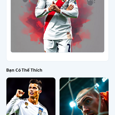
Bạn Có Thể Thích