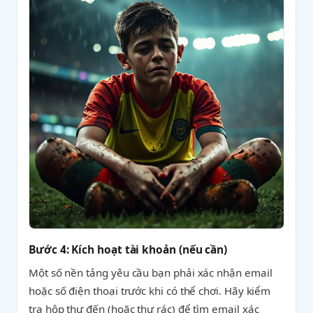
Bước 4: Kích hoạt tài khoản (nếu cần)
Một số nền tảng yêu cầu bạn phải xác nhận email
hoặc số điện thoại trước khi có thể chơi. Hãy kiểm
tra hộp thư đến (hoặc thư rác) để tìm email xác