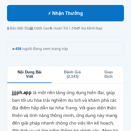
⚡ Nhận Thưởng
🔒 Bảo Mật SSL
🎰 Odds Cao
🔄 Hoàn Trả 1.5%
💳 Đa Kênh Nạp
🔥
458
người đang xem trang này
Nội Dung Bài
Đánh Giá
Giao
Viết
(2,143)
Dịch
jjjph.app
là một nền tảng ứng dụng hiện đại, giúp
bạn tối ưu hóa trải nghiệm du lịch và khám phá các
địa điểm hấp dẫn tại Nha Trang. Với giao diện thân
thiện và tính năng thông minh, ứng dụng này mang
đến giải pháp nhanh chóng cho việc lên kế hoạch,
đặt dịch vụ và tìm kiếm thông tin chính xác, đáng tin