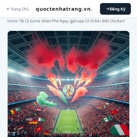
quoctenhatrang.vn
.
Trang Chủ
Đăng Ký
Home
›
Tất Cả Game
›
Khám Phá Ngay: jjjph.app Có Gì Đặc Biệt Cho Bạn?