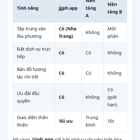
Nền
Nền
Tính năng
jjjph.app
tảng
tảng B
A
Tập trung vào
Có (Nha
Một
Không
địa phương
Trang)
phần
Đặt dịch vụ trực
Có
Có
Không
tiếp
Bản đồ tương
Có
Có
Không
tác chi tiết
Có
Ưu đãi độc
Có
Không
(giới
quyền
hạn)
Giao diện thân
Trung
Tối ưu
Tốt
thiện
bình
Rõ ràng,
jjjph.app
nổi bật nhờ sự chuyên biệt hóa