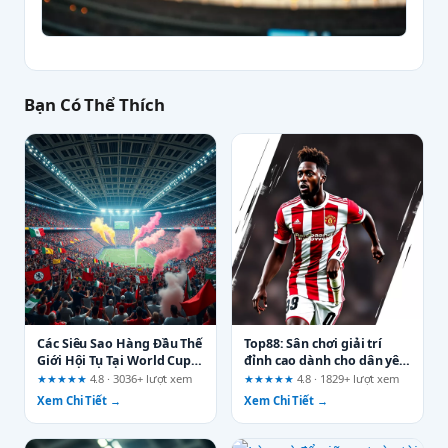
Bạn Có Thể Thích
Các Siêu Sao Hàng Đầu Thế
Top88: Sân chơi giải trí
Giới Hội Tụ Tại World Cup
đỉnh cao dành cho dân yêu
2026: Kỷ Nguyên Mới Của
thể thao và cá cược trực
★★★★★
4.8 · 3036+ lượt xem
★★★★★
4.8 · 1829+ lượt xem
Bóng Đá
tuyến
Xem Chi Tiết →
Xem Chi Tiết →