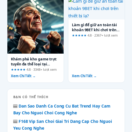
Làm gì để giữ an toàn tài
khoản 9BET khi chơi trên
thiết bị lạ?
★★★★★
4.8 · 2367+ lượt xem
Khám phá kho game trực
tuyến đa thể loại tại
mb88.best: Đánh giá từ
★★★★★
4.8 · 3348+ lượt xem
góc nhìn xác minh
Xem Chi Tiết →
Xem Chi Tiết →
BẠN CÓ THỂ THÍCH
🎰
Dan Sao Danh Ca Cong Cu Bat Trend Hay Cam
Bay Cho Nguoi Choi Cong Nghe
🎰
F168 Vip San Choi Giai Tri Dang Cap Cho Nguoi
Yeu Cong Nghe