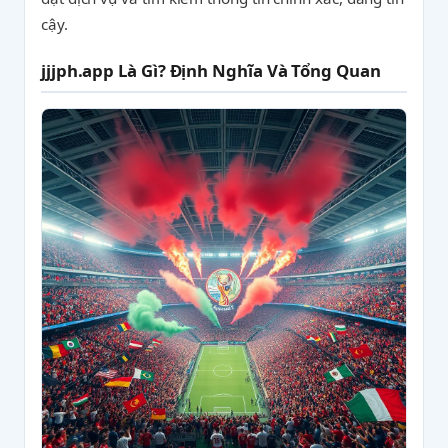
cậy.
jjjph.app Là Gì? Định Nghĩa Và Tổng Quan