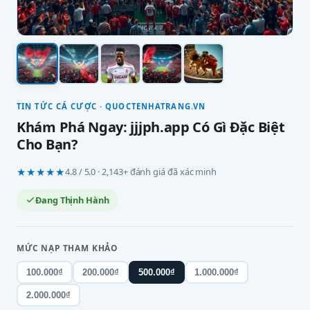
TIN TỨC CÁ CƯỢC · QUOCTENHATRANG.VN
Khám Phá Ngay: jjjph.app Có Gì Đặc Biệt
Cho Bạn?
★★★★★
4.8 / 5.0 · 2,143+ đánh giá đã xác minh
Đang Thịnh Hành
MỨC NẠP THAM KHẢO
100.000₫
200.000₫
500.000₫
1.000.000₫
2.000.000₫