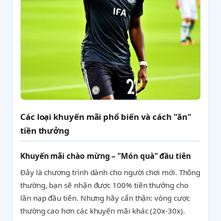
Các loại khuyến mãi phổ biến và cách "ăn"
tiền thưởng
Khuyến mãi chào mừng – "Món quà" đầu tiên
Đây là chương trình dành cho người chơi mới. Thông
thường, bạn sẽ nhận được 100% tiền thưởng cho
lần nạp đầu tiên. Nhưng hãy cẩn thận: vòng cược
thường cao hơn các khuyến mãi khác (20x-30x).