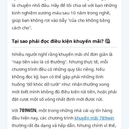
là chuyện nhỏ đâu. Hãy để tôi chia sẻ với bạn những
kinh nghiệm xương máu sau 10 năm trong nghề,
giúp bạn không rơi vào bẫy "của cho không bằng
cách cho".
Tại sao phải đọc điều kiện khuyến mãi? 🤔
Nhiều người nghĩ rằng khuyến mãi chỉ đơn giản là
"nạp tiền vào là có thưởng". Nhưng thực tế, mỗi
chương trình đều có những quy tắc riêng. Nếu
không đọc kỹ, bạn có thể gặp phải những tình
huống "dở khóc dở cười" như: nhận thưởng xong
mới biết mình không đủ điều kiện rút tiền, hoặc phải
đặt cược một số vòng nhất định mới được rút.
Với
789WIN
, một trong những nhà cái uy tín hàng
đầu hiện nay, các chương trình
khuyến mãi 789win
thường rất đa dạng và hấp dẫn. Nhưng chính vì thế,