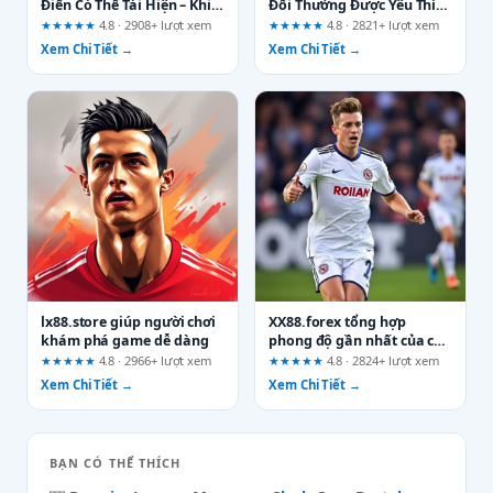
Điển Có Thể Tái Hiện – Khi
Đổi Thưởng Được Yêu Thích
Ký Ức Và Công Nghệ Giao
– Góc Nhìn Thực Tế
★★★★★
4.8 · 2908+ lượt xem
★★★★★
4.8 · 2821+ lượt xem
Thoa
Xem Chi Tiết →
Xem Chi Tiết →
lx88.store giúp người chơi
XX88.forex tổng hợp
khám phá game dễ dàng
phong độ gần nhất của các
đội cạnh tranh chức vô
★★★★★
4.8 · 2966+ lượt xem
★★★★★
4.8 · 2824+ lượt xem
địch
Xem Chi Tiết →
Xem Chi Tiết →
BẠN CÓ THỂ THÍCH