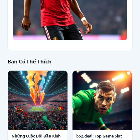
Bạn Có Thể Thích
Những Cuộc Đối Đầu Kinh
b52.deal: Top Game Slot