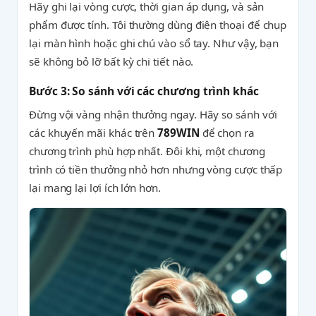
Hãy ghi lại vòng cược, thời gian áp dụng, và sản
phẩm được tính. Tôi thường dùng điện thoại để chụp
lại màn hình hoặc ghi chú vào sổ tay. Như vậy, bạn
sẽ không bỏ lỡ bất kỳ chi tiết nào.
Bước 3: So sánh với các chương trình khác
Đừng vội vàng nhận thưởng ngay. Hãy so sánh với
các khuyến mãi khác trên
789WIN
để chọn ra
chương trình phù hợp nhất. Đôi khi, một chương
trình có tiền thưởng nhỏ hơn nhưng vòng cược thấp
lại mang lại lợi ích lớn hơn.