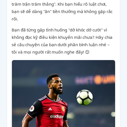
trăm trận trăm thắng". Khi bạn hiểu rõ luật chơi,
bạn sẽ dễ dàng "ăn" tiền thưởng mà không gặp rắc
rối.
Bạn đã từng gặp tình huống "dở khóc dở cười" vì
không đọc kỹ điều kiện khuyến mãi chưa? Hãy chia
sẻ câu chuyện của bạn dưới phần bình luận nhé –
tôi và mọi người rất muốn nghe đấy! 😊