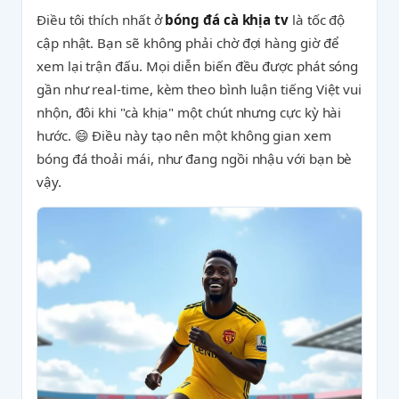
Điều tôi thích nhất ở
bóng đá cà khịa tv
là tốc độ
cập nhật. Bạn sẽ không phải chờ đợi hàng giờ để
xem lại trận đấu. Mọi diễn biến đều được phát sóng
gần như real-time, kèm theo bình luận tiếng Việt vui
nhộn, đôi khi "cà khịa" một chút nhưng cực kỳ hài
hước. 😄 Điều này tạo nên một không gian xem
bóng đá thoải mái, như đang ngồi nhậu với bạn bè
vậy.