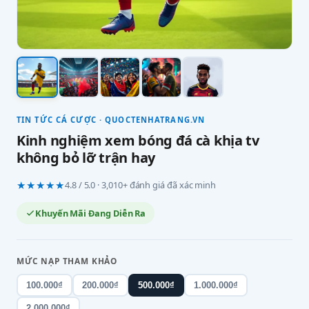
TIN TỨC CÁ CƯỢC · QUOCTENHATRANG.VN
Kinh nghiệm xem bóng đá cà khịa tv
không bỏ lỡ trận hay
★★★★★
4.8 / 5.0 · 3,010+ đánh giá đã xác minh
Khuyến Mãi Đang Diễn Ra
MỨC NẠP THAM KHẢO
100.000₫
200.000₫
500.000₫
1.000.000₫
2.000.000₫