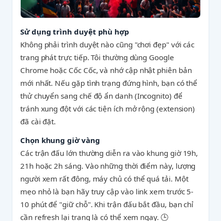
Sử dụng trình duyệt phù hợp
Không phải trình duyệt nào cũng "chơi đẹp" với các
trang phát trực tiếp. Tôi thường dùng Google
Chrome hoặc Cốc Cốc, và nhớ cập nhật phiên bản
mới nhất. Nếu gặp tình trạng đứng hình, bạn có thể
thử chuyển sang chế độ ẩn danh (Incognito) để
tránh xung đột với các tiện ích mở rộng (extension)
đã cài đặt.
Chọn khung giờ vàng
Các trận đấu lớn thường diễn ra vào khung giờ 19h,
21h hoặc 2h sáng. Vào những thời điểm này, lượng
người xem rất đông, máy chủ có thể quá tải. Một
mẹo nhỏ là bạn hãy truy cập vào link xem trước 5-
10 phút để "giữ chỗ". Khi trận đấu bắt đầu, bạn chỉ
cần refresh lại trang là có thể xem ngay. 🕒