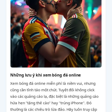
Những lưu ý khi xem bóng đá online
Xem bóng đá online miễn phí là niềm vui, nhưng
cũng cần tỉnh táo một chút. Tuyệt đối không click
vào các quảng cáo lạ, đặc biệt là những quảng cáo
hứa hẹn "tặng thẻ cào" hay "trúng iPhone". Đó
thường là các chiêu trò lừa đảo. Hãy luôn truy cập