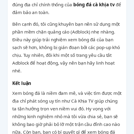
đúng địa chỉ chính thống của
bóng đá cà khịa tv
để
đảm bảo an toàn.
Bên cạnh đó, tôi cũng khuyên bạn nên sử dụng một
phần mềm chặn quảng cáo (Adblock) nhẹ nhàng.
Điều này giúp trải nghiệm xem bóng đá của bạn
sạch sẽ hơn, không bị gián đoạn bởi các pop-up khó
chịu. Tuy nhiên, đôi khi một số trang yêu cầu tắt
Adblock để hoạt động, vậy nên bạn hãy linh hoạt
nhé.
Kết luận
Xem bóng đá là niềm đam mê, và việc tìm được một
địa chỉ phát sóng uy tín như Cà Khịa TV giúp chúng
ta tận hưởng trọn vẹn niềm vui đó. Hy vọng với
những kinh nghiệm nhỏ mà tôi vừa chia sẻ, bạn sẽ
không bao giờ phải bỏ lỡ một trận cầu đỉnh cao nào
nữa. Còn bạn, bạn có bí quyết gì để xem bóng đá