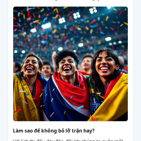
Làm sao để không bỏ lỡ trận hay?