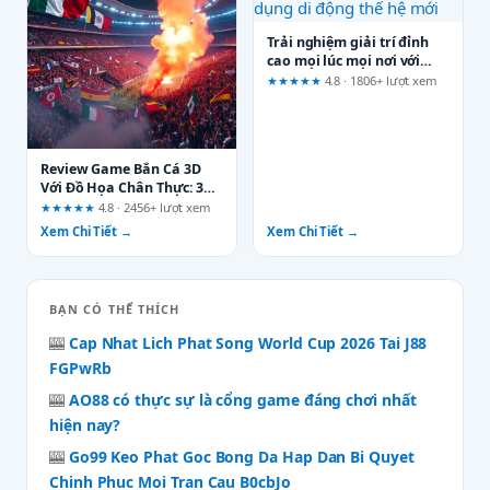
Trải nghiệm giải trí đỉnh
cao mọi lúc mọi nơi với
ứng dụng di động thế hệ
★★★★★
4.8 · 1806+ lượt xem
mới
Review Game Bắn Cá 3D
Với Đồ Họa Chân Thực: 3
Phát Hiện Quan Trọng Từ
★★★★★
4.8 · 2456+ lượt xem
Trải Nghiệm Thực Tế
Xem Chi Tiết →
Xem Chi Tiết →
BẠN CÓ THỂ THÍCH
🎰
Cap Nhat Lich Phat Song World Cup 2026 Tai J88
FGPwRb
🎰
AO88 có thực sự là cổng game đáng chơi nhất
hiện nay?
🎰
Go99 Keo Phat Goc Bong Da Hap Dan Bi Quyet
Chinh Phuc Moi Tran Cau B0cbJo