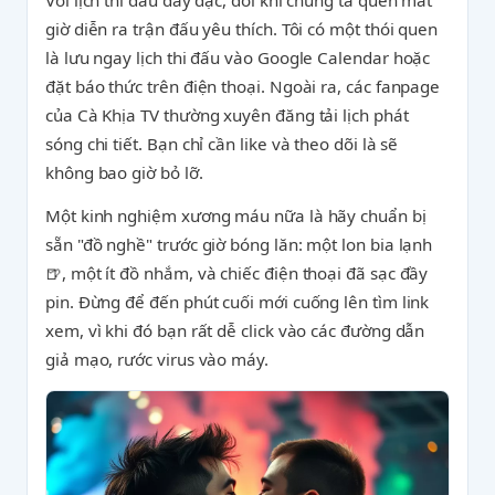
Với lịch thi đấu dày đặc, đôi khi chúng ta quên mất
giờ diễn ra trận đấu yêu thích. Tôi có một thói quen
là lưu ngay lịch thi đấu vào Google Calendar hoặc
đặt báo thức trên điện thoại. Ngoài ra, các fanpage
của Cà Khịa TV thường xuyên đăng tải lịch phát
sóng chi tiết. Bạn chỉ cần like và theo dõi là sẽ
không bao giờ bỏ lỡ.
Một kinh nghiệm xương máu nữa là hãy chuẩn bị
sẵn "đồ nghề" trước giờ bóng lăn: một lon bia lạnh
🍺, một ít đồ nhắm, và chiếc điện thoại đã sạc đầy
pin. Đừng để đến phút cuối mới cuống lên tìm link
xem, vì khi đó bạn rất dễ click vào các đường dẫn
giả mạo, rước virus vào máy.