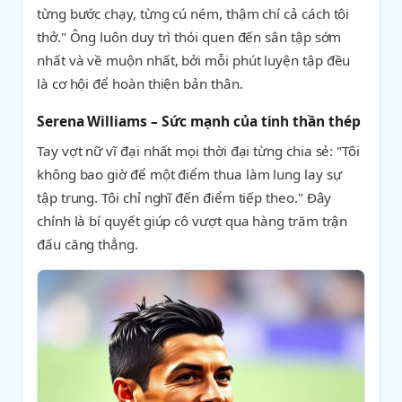
từng bước chạy, từng cú ném, thậm chí cả cách tôi
thở." Ông luôn duy trì thói quen đến sân tập sớm
nhất và về muộn nhất, bởi mỗi phút luyện tập đều
là cơ hội để hoàn thiện bản thân.
Serena Williams – Sức mạnh của tinh thần thép
Tay vợt nữ vĩ đại nhất mọi thời đại từng chia sẻ: "Tôi
không bao giờ để một điểm thua làm lung lay sự
tập trung. Tôi chỉ nghĩ đến điểm tiếp theo." Đây
chính là bí quyết giúp cô vượt qua hàng trăm trận
đấu căng thẳng.