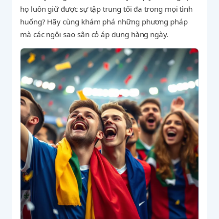
họ luôn giữ được sự tập trung tối đa trong mọi tình
huống? Hãy cùng khám phá những phương pháp
mà các ngôi sao sân cỏ áp dụng hàng ngày.