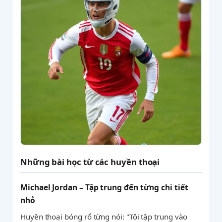
Những bài học từ các huyền thoại
Michael Jordan – Tập trung đến từng chi tiết
nhỏ
Huyền thoại bóng rổ từng nói: "Tôi tập trung vào