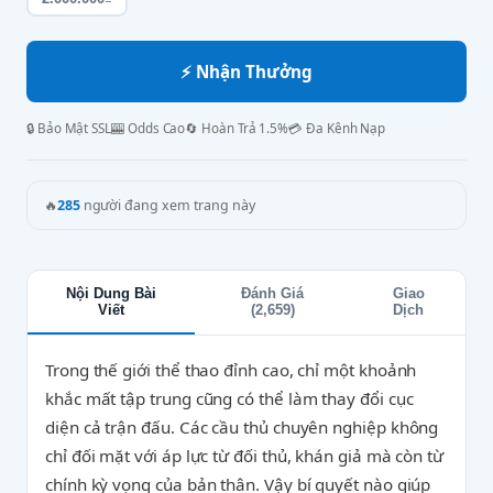
⚡ Nhận Thưởng
🔒 Bảo Mật SSL
🎰 Odds Cao
🔄 Hoàn Trả 1.5%
💳 Đa Kênh Nạp
🔥
285
người đang xem trang này
Nội Dung Bài
Đánh Giá
Giao
Viết
(2,659)
Dịch
Trong thế giới thể thao đỉnh cao, chỉ một khoảnh
khắc mất tập trung cũng có thể làm thay đổi cục
diện cả trận đấu. Các cầu thủ chuyên nghiệp không
chỉ đối mặt với áp lực từ đối thủ, khán giả mà còn từ
chính kỳ vọng của bản thân. Vậy bí quyết nào giúp