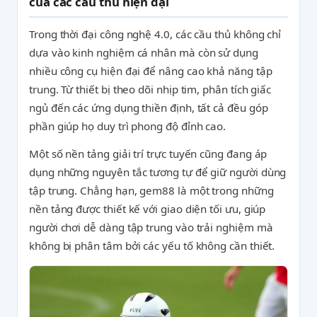
của các cầu thủ hiện đại
Trong thời đại công nghệ 4.0, các cầu thủ không chỉ
dựa vào kinh nghiệm cá nhân mà còn sử dụng
nhiều công cụ hiện đại để nâng cao khả năng tập
trung. Từ thiết bị theo dõi nhịp tim, phân tích giấc
ngủ đến các ứng dụng thiền định, tất cả đều góp
phần giúp họ duy trì phong độ đỉnh cao.
Một số nền tảng giải trí trực tuyến cũng đang áp
dụng những nguyên tắc tương tự để giữ người dùng
tập trung. Chẳng hạn, gem88 là một trong những
nền tảng được thiết kế với giao diện tối ưu, giúp
người chơi dễ dàng tập trung vào trải nghiệm mà
không bị phân tâm bởi các yếu tố không cần thiết.