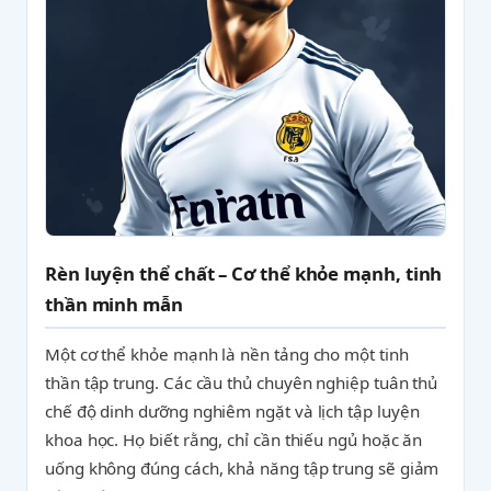
Rèn luyện thể chất – Cơ thể khỏe mạnh, tinh
thần minh mẫn
Một cơ thể khỏe mạnh là nền tảng cho một tinh
thần tập trung. Các cầu thủ chuyên nghiệp tuân thủ
chế độ dinh dưỡng nghiêm ngặt và lịch tập luyện
khoa học. Họ biết rằng, chỉ cần thiếu ngủ hoặc ăn
uống không đúng cách, khả năng tập trung sẽ giảm