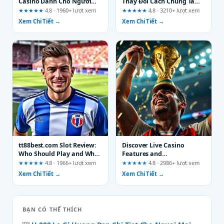
Casino Dành Cho Người
Thay Đổi Cách Chúng Ta
Mới: Bắt Đầu Từ Đâu?
Giải Trí?
★★★★★
4.8 · 1960+ lượt xem
★★★★★
4.8 · 3210+ lượt xem
Xem Chi Tiết →
Xem Chi Tiết →
tt88best.com Slot Review:
Discover Live Casino
Who Should Play and Who
Features and
Should Skip the Jackpot
Entertainment at
★★★★★
4.8 · 1966+ lượt xem
★★★★★
4.8 · 2986+ lượt xem
Hunt
mm88.fun: A UX
Xem Chi Tiết →
Xem Chi Tiết →
Perspective on Who It
Works For and Who Should
Look Elsewhere
BẠN CÓ THỂ THÍCH