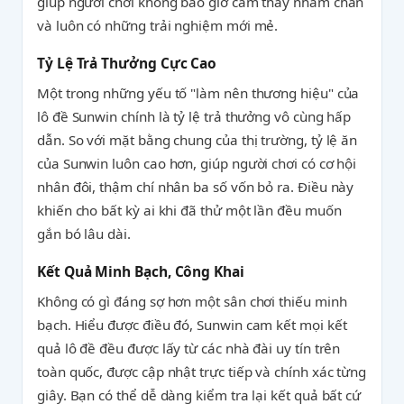
giúp người chơi không bao giờ cảm thấy nhàm chán
và luôn có những trải nghiệm mới mẻ.
Tỷ Lệ Trả Thưởng Cực Cao
Một trong những yếu tố "làm nên thương hiệu" của
lô đề Sunwin chính là tỷ lệ trả thưởng vô cùng hấp
dẫn. So với mặt bằng chung của thị trường, tỷ lệ ăn
của Sunwin luôn cao hơn, giúp người chơi có cơ hội
nhân đôi, thậm chí nhân ba số vốn bỏ ra. Điều này
khiến cho bất kỳ ai khi đã thử một lần đều muốn
gắn bó lâu dài.
Kết Quả Minh Bạch, Công Khai
Không có gì đáng sợ hơn một sân chơi thiếu minh
bạch. Hiểu được điều đó, Sunwin cam kết mọi kết
quả lô đề đều được lấy từ các nhà đài uy tín trên
toàn quốc, được cập nhật trực tiếp và chính xác từng
giây. Bạn có thể dễ dàng kiểm tra lại kết quả bất cứ