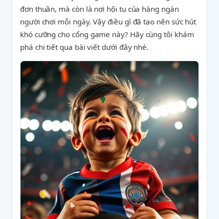
đơn thuần, mà còn là nơi hội tụ của hàng ngàn
người chơi mỗi ngày. Vậy điều gì đã tạo nên sức hút
khó cưỡng cho cổng game này? Hãy cùng tôi khám
phá chi tiết qua bài viết dưới đây nhé.