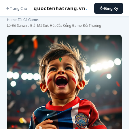
quoctenhatrang.vn
.
Trang Chủ
Đăng Ký
Home
›
Tất Cả Game
›
Lô Đề Sunwin: Giải Mã Sức Hút Của Cổng Game Đổi Thưởng