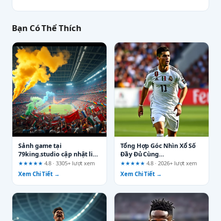
Bạn Có Thể Thích
Sảnh game tại
Tổng Hợp Góc Nhìn Xổ Số
79king.studio cập nhật liên
Đầy Đủ Cùng
tục những tựa game nổi
nohu90edu.com
★★★★★
4.8 · 3305+ lượt xem
★★★★★
4.8 · 2026+ lượt xem
bật – Đánh giá chi tiết từ
Xem Chi Tiết →
Xem Chi Tiết →
dân chơi 10 năm