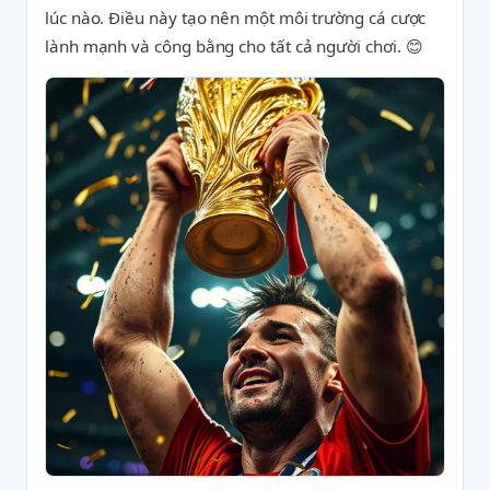
lúc nào. Điều này tạo nên một môi trường cá cược
lành mạnh và công bằng cho tất cả người chơi. 😊