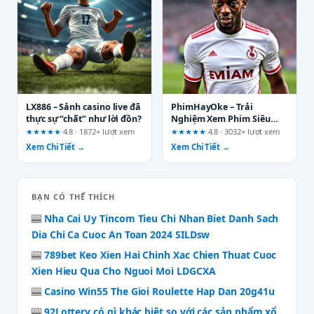
LX886 – Sảnh casino live đã
PhimHayOke – Trải
thực sự “chất” như lời đồn?
Nghiệm Xem Phim Siêu
Mượt Có Gì Đặc Biệt Cho
★★★★★
4.8 · 1872+ lượt xem
★★★★★
4.8 · 3032+ lượt xem
Dân Cá Cược?
Xem Chi Tiết →
Xem Chi Tiết →
BẠN CÓ THỂ THÍCH
🎰
Nha Cai Uy Tincom Tieu Chi Nhan Biet Danh Sach
Dia Chi Ca Cuoc An Toan 2024 SILDsw
🎰
789bet Keo Xien Hai Chinh Xac Chien Thuat Cuoc
Xien Hieu Qua Cho Nguoi Moi LDGCXA
🎰
Casino Win55 The Gioi Roulette Hap Dan 20g41u
🎰
92Lottery có gì khác biệt so với các sản phẩm xổ