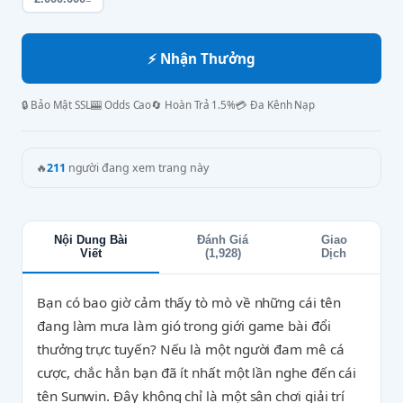
⚡ Nhận Thưởng
🔒 Bảo Mật SSL
🎰 Odds Cao
🔄 Hoàn Trả 1.5%
💳 Đa Kênh Nạp
🔥
211
người đang xem trang này
Nội Dung Bài
Đánh Giá
Giao
Viết
(1,928)
Dịch
Bạn có bao giờ cảm thấy tò mò về những cái tên
đang làm mưa làm gió trong giới game bài đổi
thưởng trực tuyến? Nếu là một người đam mê cá
cược, chắc hẳn bạn đã ít nhất một lần nghe đến cái
tên Sunwin. Đây không chỉ là một sân chơi giải trí