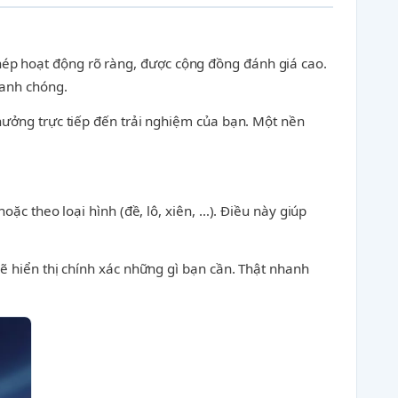
ép hoạt động rõ ràng, được cộng đồng đánh giá cao.
hanh chóng.
hưởng trực tiếp đến trải nghiệm của bạn. Một nền
ặc theo loại hình (đề, lô, xiên, …). Điều này giúp
ẽ hiển thị chính xác những gì bạn cần. Thật nhanh