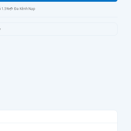
ả 1.5%
💳 Đa Kênh Nạp
y