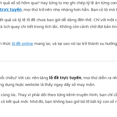
ết quả xổ số hôm qua? Hay từng lọ mọ ghi chép tỷ lệ ăn từng con
 trực tuyến
, mọi thứ trở nên nhẹ nhàng hơn hẳn. Bạn có tò mò 
kết quả và tỷ lệ lô đề chưa bao giờ dễ dàng đến thế. Chỉ với một 
à lịch quay chi tiết trong tích tắc. Không còn cảnh chờ đợi bản t
nh thức
lô đề online
mang lại, và tại sao nó lại trở thành xu hướn
mỗi chiều? Với các nền tảng
lô đề trực tuyến
, mọi thứ diễn ra n
ứng dụng hoặc website là thấy ngay dãy số may mắn.
 cùng lúc. Thay vì phải dõi theo từng kênh truyền hình, bạn chỉ
i có kết quả mới. Nhờ đó, bạn không bao giờ bỏ lỡ bất kỳ con số 