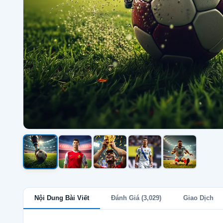
Nội Dung Bài Viết
Đánh Giá (3,029)
Giao Dịch