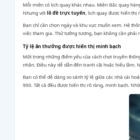
Mỗi miền có lịch quay khác nhau. Miền Bắc quay hàn
Nhưng với
lô đề trực tuyến
, lịch quay được hiển thị 
Bạn chỉ cần chọn ngày và khu vực muốn xem. Hệ thống
việc tham gia. Thử tưởng tượng, bạn không cần phải nh
Tỷ lệ ăn thưởng được hiển thị minh bạch
Một trong những điểm yếu của cách chơi truyền thống
nhân. Điều này dễ dẫn đến tranh cãi hoặc hiểu lầm. N
Bạn có thể dễ dàng so sánh tỷ lệ giữa các nhà cái hoặc
900. Tất cả đều được hiển thị rõ ràng, minh bạch. Nh