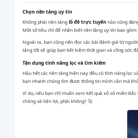
Chọn nền tảng uy tín
Không phải nền tảng
lô đề trực tuyến
nào cũng đáng
Một số tiêu chí để nhận biết nền tảng uy tín bao gồm:
Ngoài ra, bạn cũng nên đọc các bài đánh giá từ người
tảng tốt sẽ giúp bạn tiết kiệm thời gian và công sức đ
Tận dụng tính năng lọc và tìm kiếm
Hầu hết các nền tảng hiện nay đều có tính năng lọc và 
bạn nhanh chóng tìm được thông tin mình cần mà khôn
Ví dụ, nếu bạn chỉ muốn xem kết quả xổ số miền Bắc t
chóng và tiện lợi, phải không? 🚀