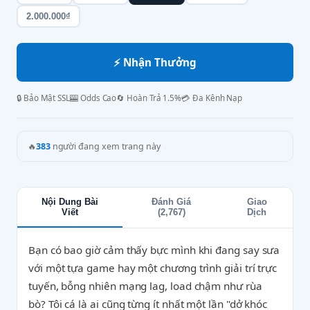
2.000.000₫
⚡ Nhận Thưởng
🔒 Bảo Mật SSL
🎰 Odds Cao
🔄 Hoàn Trả 1.5%
💳 Đa Kênh Nạp
🔥
383
người đang xem trang này
Nội Dung Bài
Đánh Giá
Giao
Viết
(2,767)
Dịch
Bạn có bao giờ cảm thấy bực mình khi đang say sưa
với một tựa game hay một chương trình giải trí trực
tuyến, bỗng nhiên mạng lag, load chậm như rùa
bò? Tôi cá là ai cũng từng ít nhất một lần "dở khóc