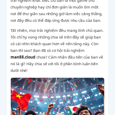
trải nghiệm khác biệt. Dù bạn là một game thủ
chuyên nghiệp hay chỉ đơn giản là muốn tìm một
nơi để thư giãn sau những giờ làm việc căng thẳng,
nơi đây đều có thể đáp ứng được nhu cầu của bạn.
Tất nhiên, mọi trải nghiệm đều mang tính chủ quan.
Tôi chỉ hy vọng những chia sẻ trên đây sẽ giúp bạn
có cái nhìn khách quan hơn về nền tảng này. Còn
bạn thì sao? Bạn đã có cơ hội trải nghiệm
man88.cloud
chưa? Cảm nhận đầu tiên của bạn về
nó là gì? Hãy chia sẻ với tôi ở phần bình luận bên
dưới nhé!