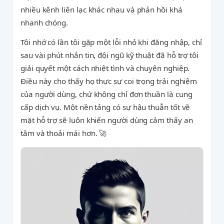
nhiều kênh liên lạc khác nhau và phản hồi khá
nhanh chóng.
Tôi nhớ có lần tôi gặp một lỗi nhỏ khi đăng nhập, chỉ
sau vài phút nhắn tin, đội ngũ kỹ thuật đã hỗ trợ tôi
giải quyết một cách nhiệt tình và chuyên nghiệp.
Điều này cho thấy họ thực sự coi trọng trải nghiệm
của người dùng, chứ không chỉ đơn thuần là cung
cấp dịch vụ. Một nền tảng có sự hậu thuẫn tốt về
mặt hỗ trợ sẽ luôn khiến người dùng cảm thấy an
tâm và thoải mái hơn. 🚀