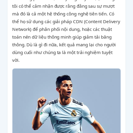
tôi có thể cảm nhận được rằng đằng sau sự mượt
mà đó là cả một hệ thống công nghệ tiên tiến. Có
thể họ sử dụng các giải pháp CDN (Content Delivery
Network) để phân phối nội dung, hoặc các thuật
toán nén dữ liệu thông minh giúp giảm tải băng
thông. Dù là gì đi nữa, kết quả mang lại cho người
dùng cuối như chúng ta là một trải nghiệm tuyệt
vời.