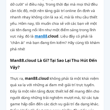
dở cười" vì điều này. Trong thời đại mà mọi thứ đều
cần tốc độ, một nền tảng giải trí online ổn định và
nhanh nhạy không còn là xa xỉ, mà là nhu cầu thiết
yếu. Hôm nay, tôi muốn chia sẻ với các bạn về một
cái tên đang nổi lên như một điểm sáng trong lĩnh
vực này, đó là
man88
.cloud
. Liệu đây có phải là
"chân ái" mà bạn đang tìm kiếm? Hãy cùng tôi khám
phá nhé!
Man88.cloud Là Gì? Tại Sao Lại Thu Hút Đến
Vậy?
Thực ra,
man88.cloud
không phải là một khái niệm
quá xa lạ với những ai đam mê giải trí trực tuyến.
Đây là một nền tảng được thiết kế để mang đến cho
người dùng những trải nghiệm mượt mà, từ các tựa
game hấp dẫn đến các dịch vụ giải trí đa dạng khác.