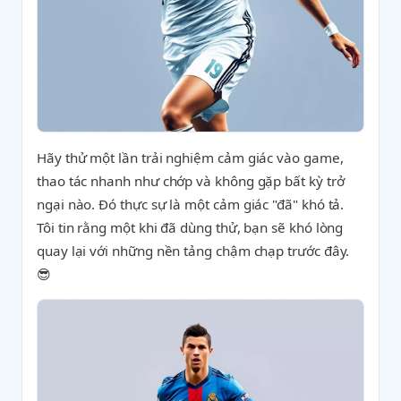
Hãy thử một lần trải nghiệm cảm giác vào game,
thao tác nhanh như chớp và không gặp bất kỳ trở
ngại nào. Đó thực sự là một cảm giác "đã" khó tả.
Tôi tin rằng một khi đã dùng thử, bạn sẽ khó lòng
quay lại với những nền tảng chậm chạp trước đây.
😎