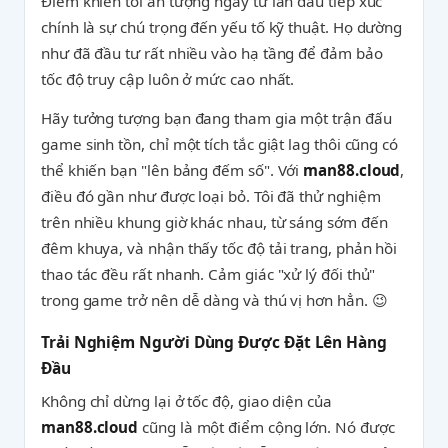
Điểm khiến tôi ấn tượng ngay từ lần đầu tiếp xúc
chính là sự chú trọng đến yếu tố kỹ thuật. Họ dường
như đã đầu tư rất nhiều vào hạ tầng để đảm bảo
tốc độ truy cập luôn ở mức cao nhất.
Hãy tưởng tượng bạn đang tham gia một trận đấu
game sinh tồn, chỉ một tích tắc giật lag thôi cũng có
thể khiến bạn "lên bảng đếm số". Với
man88.cloud
,
điều đó gần như được loại bỏ. Tôi đã thử nghiệm
trên nhiều khung giờ khác nhau, từ sáng sớm đến
đêm khuya, và nhận thấy tốc độ tải trang, phản hồi
thao tác đều rất nhanh. Cảm giác "xử lý đối thủ"
trong game trở nên dễ dàng và thú vị hơn hẳn. 😉
Trải Nghiệm Người Dùng Được Đặt Lên Hàng
Đầu
Không chỉ dừng lại ở tốc độ, giao diện của
man88.cloud
cũng là một điểm cộng lớn. Nó được