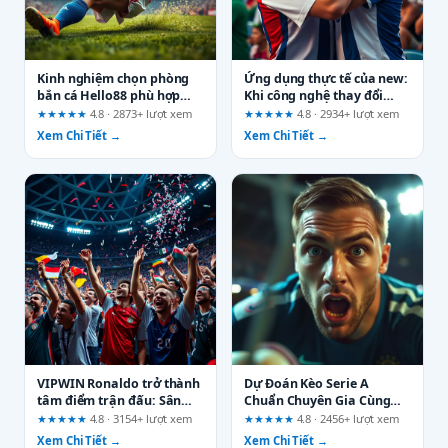
Kinh nghiệm chọn phòng
Ứng dụng thực tế của new:
bắn cá Hello88 phù hợp
Khi công nghệ thay đổi
ngân sách cá nhân
cuộc chơi hàng ngày
★★★★★
4.8 · 2873+ lượt xem
★★★★★
4.8 · 2934+ lượt xem
Xem Chi Tiết →
Xem Chi Tiết →
VIPWIN Ronaldo trở thành
Dự Đoán Kèo Serie A
tâm điểm trận đấu: Sân
Chuẩn Chuyên Gia Cùng
chơi đỉnh cao cho dân cá
U888
★★★★★
4.8 · 3154+ lượt xem
★★★★★
4.8 · 2456+ lượt xem
cược
Xem Chi Tiết →
Xem Chi Tiết →