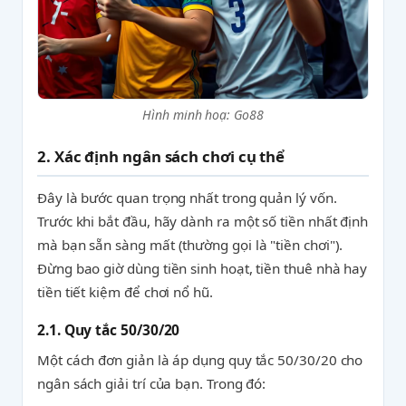
Hình minh hoạ: Go88
2. Xác định ngân sách chơi cụ thể
Đây là bước quan trọng nhất trong quản lý vốn.
Trước khi bắt đầu, hãy dành ra một số tiền nhất định
mà bạn sẵn sàng mất (thường gọi là "tiền chơi").
Đừng bao giờ dùng tiền sinh hoạt, tiền thuê nhà hay
tiền tiết kiệm để chơi nổ hũ.
2.1. Quy tắc 50/30/20
Một cách đơn giản là áp dụng quy tắc 50/30/20 cho
ngân sách giải trí của bạn. Trong đó: