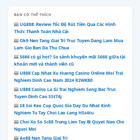
BẠN CÓ THỂ THÍCH
🎰
UG888: Review Tốc Độ Rút Tiền Qua Các Hình
Thức Thanh Toán Nhà Cái
🎰
Ok9 Nen Tang Giai Tri Truc Tuyen Dang Lam Mua
Lam Gio Ban Da Thu Chua
🎰
S666 có gì hot? So sánh khuyến mãi S666 giữa tài
khoản mới và thành viên cũ
🎰
U888 Cap Nhat Xu Huong Casino Online Moi Trai
Nghiem Dinh Cao Nam 2024 R2WK80
🎰
U888 Casino La Gi Trai Nghiem Song Bac Truc
Tuyen Dinh Cao SSt74j
🎰
S8 Soi Keo Cup Quoc Gia Day Du Nhat Kinh
Nghiem Tu Tay Choi Lao Lang HSs4tu
🎰
Choi Xo So Sc88 Trung Lien Tay Bi Quyet Nao Cho
Nguoi Moi
🎰
Ao88 Nen Tang Giai Tri