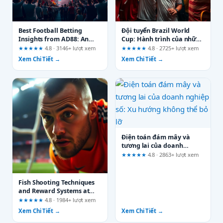
Best Football Betting
Đội tuyển Brazil World
Insights from AD88: An
Cup: Hành trình của những
Independent Assessment
huyền thoại và nỗi đau
★★★★★
4.8 · 3146+ lượt xem
★★★★★
4.8 · 2725+ lượt xem
of Who Gains and Who
dang dở
Xem Chi Tiết →
Xem Chi Tiết →
Stays Away
Điện toán đám mây và
tương lai của doanh
nghiệp số: Xu hướng
★★★★★
4.8 · 2863+ lượt xem
không thể bỏ lỡ
Fish Shooting Techniques
and Reward Systems at
lxxx88.com: A User Journey
★★★★★
4.8 · 1984+ lượt xem
UX Review
Xem Chi Tiết →
Xem Chi Tiết →