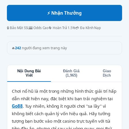
⚡ Nhận Thưởng
🔒 Bảo Mật SSL
🎰 Odds Cao
🔄 Hoàn Trả 1.5%
💳 Đa Kênh Nạp
🔥
242
người đang xem trang này
Nội Dung Bài
Đánh Giá
Giao
Viết
(1,965)
Dịch
Chơi nổ hũ là một trong những hình thức giải trí hấp
dẫn nhất hiện nay, đặc biệt khi bạn trải nghiệm tại
Go88
. Tuy nhiên, không ít người chơi "sa lầy" vì
không biết cách quản lý vốn hiệu quả. Hãy tưởng
tượng bạn bước vào một casino trực tuyến với túi
tiền đầy ắp, nhưng chỉ sau vài vòng quay, mọi thứ