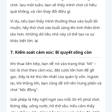
chơi. Sau một tuần, bạn sẽ thấy mình chơi có hiệu
quả không, và cần thay đổi điều gì.
Ví dụ, nếu bạn thấy mình thường thua vào buổi tối
muộn, hãy thử chơi vào buổi sáng khi tinh thần tỉnh
táo hơn. Những dữ liệu nhỏ này có thể tạo ra sự
khác biệt lớn. 📊
7. Kiểm soát cảm xúc: Bí quyết sống còn
Khi thua liên tiếp, bạn dễ rơi vào trạng thái "tilt" –
tức là chơi theo cảm xúc, đặt cược lớn hơn để gỡ
gạc. Đây là kẻ thù lớn nhất của quản lý vốn. Ngược
lại, khi thắng lớn, bạn cũng dễ trở nên hưng phấn và
chơi "bốc đồng".
Giải pháp là hãy nghỉ ngơi sau mỗi 30-45 phút chơi.
Đứng dậy, uống nước, hít thở sâu. Nếu cảm thấy