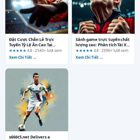
Đặt Cược Chẵn Lẻ Trực
Sảnh game trực tuyến chất
Tuyến Tỷ Lệ Ăn Cao Tại
lượng cao: Phân tích Tài Xỉu
Sunwin28.bz: Sự Thật Đằng
theo độ khó, nhịp chơi và
★★★★★
4.8 · 2540+ lượt xem
★★★★★
4.8 · 2996+ lượt xem
Sau Quảng Cáo
rủi ro
Xem Chi Tiết →
Xem Chi Tiết →
s666t5.net Delivers a