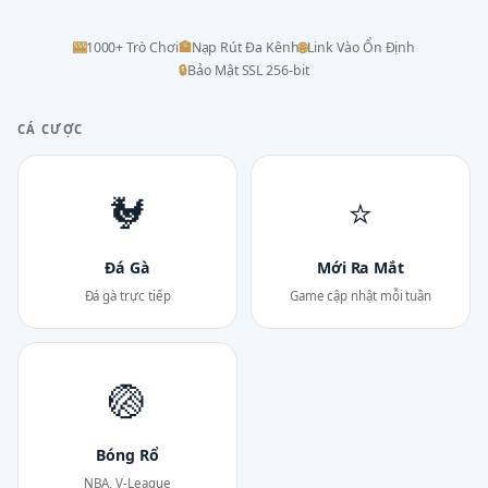
🎰
1000+ Trò Chơi
🏦
Nạp Rút Đa Kênh
🌐
Link Vào Ổn Định
🔒
Bảo Mật SSL 256-bit
CÁ CƯỢC
🐓
⭐
Đá Gà
Mới Ra Mắt
Đá gà trực tiếp
Game cập nhật mỗi tuần
🏐
Bóng Rổ
NBA, V-League