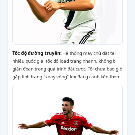
Tốc độ đường truyền:
Hệ thống máy chủ đặt tại
nhiều quốc gia, tốc độ load trang nhanh, không bị
gián đoạn trong quá trình đặt cược. Tôi chưa bao giờ
gặp tình trạng "xoay vòng" khi đang canh kèo thơm.