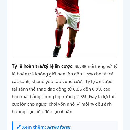
Tỷ lệ hoàn trả/tỷ lệ ăn cược:
Sky88 nổi tiếng với tỷ
lệ hoàn trả không giới hạn lên đến 1.5% cho tất cả
các sảnh, không yêu cầu vòng cược. Tỷ lệ ăn cược
tại sảnh thể thao dao động từ 0.85 đến 0.99, cao
hơn mặt bằng chung thị trường 2-3%. Đây là lợi thế
cực lớn cho người chơi vốn nhỏ, vì mỗi % đều ảnh
hưởng trực tiếp đến lợi nhuận.
🔗 Xem thêm:
sky88.forex