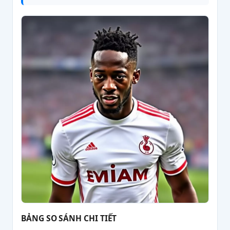
BẢNG SO SÁNH CHI TIẾT