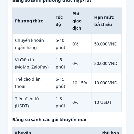
Bảng so sánh phương thức nạp/rút
Phí
Tốc
Hạn mức
Phương thức
giao
độ
tối thiểu
dịch
Chuyển khoản
5-10
0%
50.000 VND
ngân hàng
phút
Ví điện tử
1-5
0%
20.000 VND
(MoMo, ZaloPay)
phút
Thẻ cào điện
5-15
10-15%
10.000 VND
thoại
phút
Tiền điện tử
1-3
0%
10 USDT
(USDT)
phút
Bảng so sánh các gói khuyến mãi
Khuyến
Phù hợp