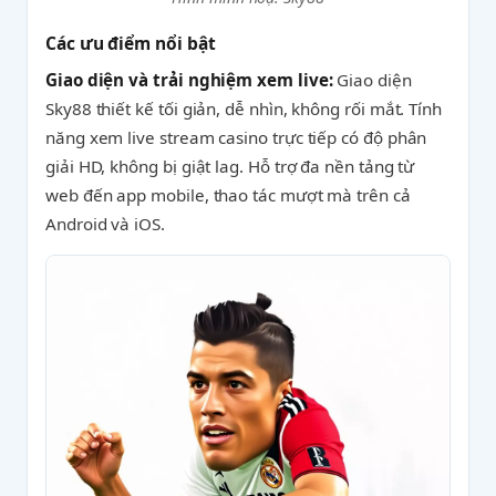
Các ưu điểm nổi bật
Giao diện và trải nghiệm xem live:
Giao diện
Sky88 thiết kế tối giản, dễ nhìn, không rối mắt. Tính
năng xem live stream casino trực tiếp có độ phân
giải HD, không bị giật lag. Hỗ trợ đa nền tảng từ
web đến app mobile, thao tác mượt mà trên cả
Android và iOS.