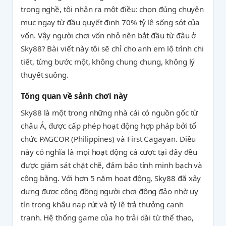
trong nghề, tôi nhận ra một điều: chọn đúng chuyên
mục ngay từ đầu quyết định 70% tỷ lệ sống sót của
vốn. Vậy người chơi vốn nhỏ nên bắt đầu từ đâu ở
Sky88? Bài viết này tôi sẽ chỉ cho anh em lộ trình chi
tiết, từng bước một, không chung chung, không lý
thuyết suông.
Tổng quan về sảnh chơi này
Sky88 là một trong những nhà cái có nguồn gốc từ
châu Á, được cấp phép hoạt động hợp pháp bởi tổ
chức PAGCOR (Philippines) và First Cagayan. Điều
này có nghĩa là mọi hoạt động cá cược tại đây đều
được giám sát chặt chẽ, đảm bảo tính minh bạch và
công bằng. Với hơn 5 năm hoạt động, Sky88 đã xây
dựng được cộng đồng người chơi đông đảo nhờ uy
tín trong khâu nạp rút và tỷ lệ trả thưởng cạnh
tranh. Hệ thống game của họ trải dài từ thể thao,