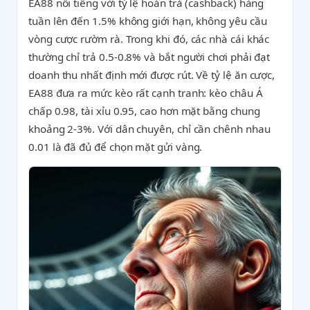
EA88 nổi tiếng với tỷ lệ hoàn trả (cashback) hàng
tuần lên đến 1.5% không giới hạn, không yêu cầu
vòng cược rườm rà. Trong khi đó, các nhà cái khác
thường chỉ trả 0.5-0.8% và bắt người chơi phải đạt
doanh thu nhất định mới được rút. Về tỷ lệ ăn cược,
EA88 đưa ra mức kèo rất cạnh tranh: kèo châu Á
chấp 0.98, tài xỉu 0.95, cao hơn mặt bằng chung
khoảng 2-3%. Với dân chuyên, chỉ cần chênh nhau
0.01 là đã đủ để chọn mặt gửi vàng.