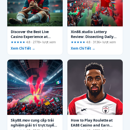
Discover the Best Live
Xin88.studio Lottery
Casino Experience at
Review: Dissecting Daily
sc88.day: A Walk Through
Jackpot Claims Through a
★★★★★
4.8 · 2778+ lượt xem
★★★★★
4.8 · 3136+ lượt xem
the Real User Journey
Risk Lens
Xem Chi Tiết →
Xem Chi Tiết →
Sky88.mov cung cấp trải
How to Play Roulette at
nghiệm giải trí trực tuyến
EA88 Casino and Earn