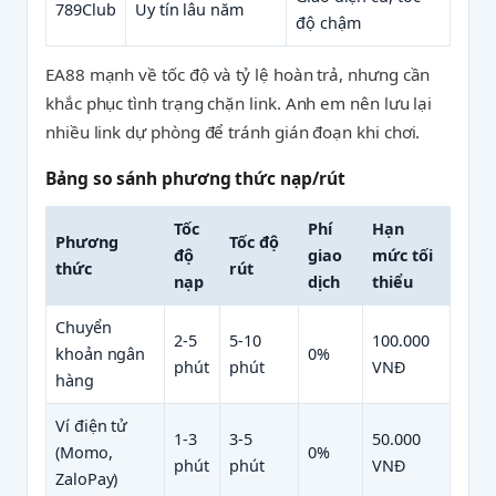
789Club
Uy tín lâu năm
độ chậm
EA88 mạnh về tốc độ và tỷ lệ hoàn trả, nhưng cần
khắc phục tình trạng chặn link. Anh em nên lưu lại
nhiều link dự phòng để tránh gián đoạn khi chơi.
Bảng so sánh phương thức nạp/rút
Tốc
Phí
Hạn
Phương
Tốc độ
độ
giao
mức tối
thức
rút
nạp
dịch
thiểu
Chuyển
2-5
5-10
100.000
khoản ngân
0%
phút
phút
VNĐ
hàng
Ví điện tử
1-3
3-5
50.000
(Momo,
0%
phút
phút
VNĐ
ZaloPay)