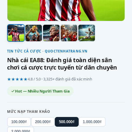
TIN TỨC CÁ CƯỢC · QUOCTENHATRANG.VN
Nhà cái EA88: Đánh giá toàn diện sân
chơi cá cược trực tuyến từ dân chuyên
★★★★★
4.8 / 5.0 · 3,325+ đánh giá đã xác minh
Hot — Nhiều Người Tham Gia
MỨC NẠP THAM KHẢO
100.000₫
200.000₫
500.000₫
1.000.000₫
2.000.000₫