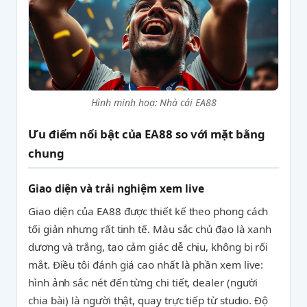
Hình minh hoạ: Nhà cái EA88
Ưu điểm nổi bật của EA88 so với mặt bằng
chung
Giao diện và trải nghiệm xem live
Giao diện của EA88 được thiết kế theo phong cách
tối giản nhưng rất tinh tế. Màu sắc chủ đạo là xanh
dương và trắng, tạo cảm giác dễ chịu, không bị rối
mắt. Điều tôi đánh giá cao nhất là phần xem live:
hình ảnh sắc nét đến từng chi tiết, dealer (người
chia bài) là người thật, quay trực tiếp từ studio. Độ