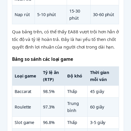
15-30
Nạp rút
5-10 phút
30-60 phút
phút
Qua bảng trên, có thể thấy EA88 vượt trội hơn hẳn ở
tốc độ và tỷ lệ hoàn trả. Đây là hai yếu tố then chốt
quyết định lợi nhuận của người chơi trong dài hạn.
Bảng so sánh các loại game
Tỷ lệ ăn
Thời gian
Loại game
Độ khó
(RTP)
mỗi ván
Baccarat
98.5%
Thấp
45 giây
Trung
Roulette
97.3%
60 giây
bình
Slot game
96.8%
Thấp
3-5 giây