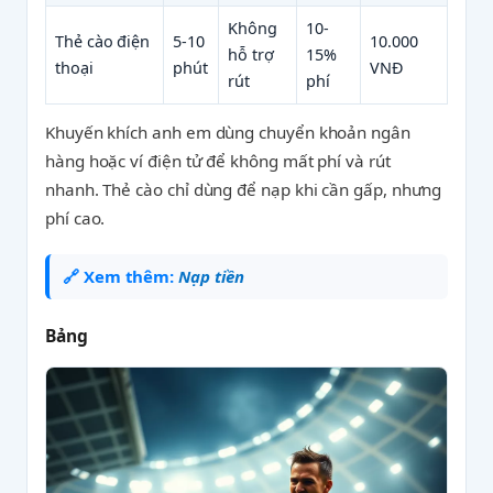
Không
10-
Thẻ cào điện
5-10
10.000
hỗ trợ
15%
thoại
phút
VNĐ
rút
phí
Khuyến khích anh em dùng chuyển khoản ngân
hàng hoặc ví điện tử để không mất phí và rút
nhanh. Thẻ cào chỉ dùng để nạp khi cần gấp, nhưng
phí cao.
🔗 Xem thêm:
Nạp tiền
Bảng