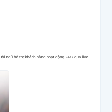
Đội ngũ hỗ trợ khách hàng hoạt động 24/7 qua live