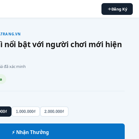
Đăng Ký
ATRANG.VN
ì nổi bật với người chơi mới hiện
giá đã xác minh
a
000₫
1.000.000₫
2.000.000₫
⚡ Nhận Thưởng