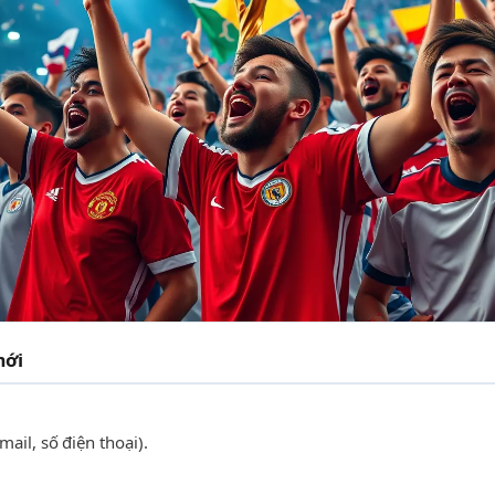
mới
ail, số điện thoại).