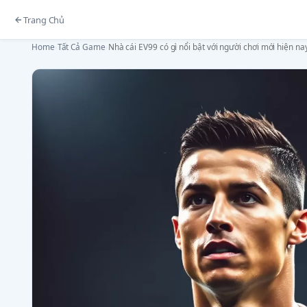
Trang Chủ
Home
›
Tất Cả Game
›
Nhà cái EV99 có gì nổi bật với người chơi mới hiện na