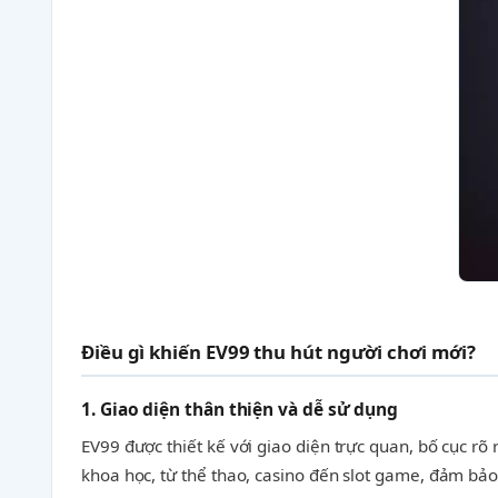
Điều gì khiến EV99 thu hút người chơi mới?
1. Giao diện thân thiện và dễ sử dụng
EV99 được thiết kế với giao diện trực quan, bố cục r
khoa học, từ thể thao, casino đến slot game, đảm bảo