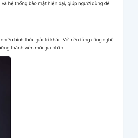
 và hệ thống bảo mật hiện đại, giúp người dùng dễ
 nhiều hình thức giải trí khác. Với nền tảng công nghệ
hững thành viên mới gia nhập.