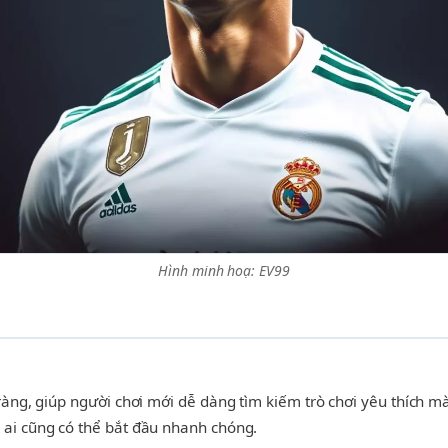
Hình minh hoạ: EV99
õ ràng, giúp người chơi mới dễ dàng tìm kiếm trò chơi yêu thích
 ai cũng có thể bắt đầu nhanh chóng.