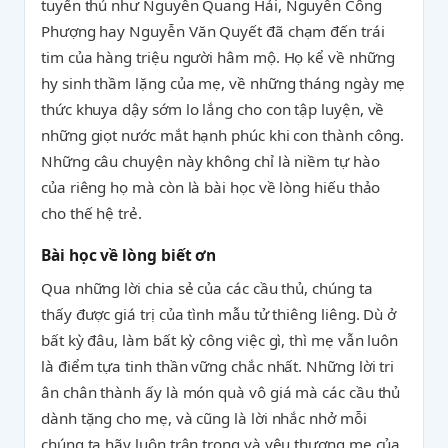
tuyển thủ như Nguyễn Quang Hải, Nguyễn Công
Phượng hay Nguyễn Văn Quyết đã chạm đến trái
tim của hàng triệu người hâm mộ. Họ kể về những
hy sinh thầm lặng của mẹ, về những tháng ngày mẹ
thức khuya dậy sớm lo lắng cho con tập luyện, về
những giọt nước mắt hạnh phúc khi con thành công.
Những câu chuyện này không chỉ là niềm tự hào
của riêng họ mà còn là bài học về lòng hiếu thảo
cho thế hệ trẻ.
Bài học về lòng biết ơn
Qua những lời chia sẻ của các cầu thủ, chúng ta
thấy được giá trị của tình mẫu tử thiêng liêng. Dù ở
bất kỳ đâu, làm bất kỳ công việc gì, thì mẹ vẫn luôn
là điểm tựa tinh thần vững chắc nhất. Những lời tri
ân chân thành ấy là món quà vô giá mà các cầu thủ
dành tặng cho mẹ, và cũng là lời nhắc nhở mỗi
chúng ta hãy luôn trân trọng và yêu thương mẹ của