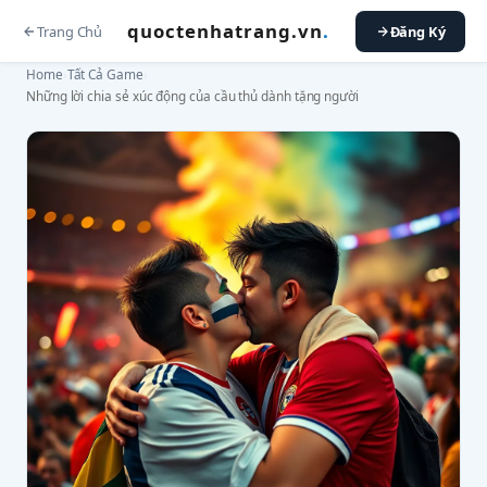
quoctenhatrang.vn
.
Trang Chủ
Đăng Ký
Home
›
Tất Cả Game
›
Những lời chia sẻ xúc động của cầu thủ dành tặng người