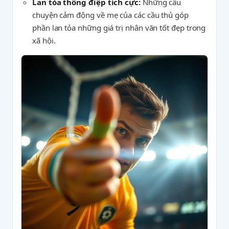
Lan tỏa thông điệp tích cực:
Những câu
chuyện cảm động về mẹ của các cầu thủ góp
phần lan tỏa những giá trị nhân văn tốt đẹp trong
xã hội.