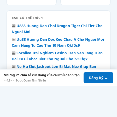
BẠN CÓ THỂ THÍCH
🎰
U888 Huong Dan Choi Dragon Tiger Chi Tiet Cho
Nguoi Moi
🎰
Uu88 Huong Dan Doc Keo Chau A Cho Nguoi Moi
Cam Nang Tu Cao Thu 10 Nam QkfDs9
🎰
Socolive Trai Nghiem Casino Tren Nen Tang Hien
Dai Co Gi Khac Biet Cho Nguoi Choi S5Cfqx
🎰
No Hu Slot Jackpot Lon Bi Mat Nao Giup Ban
Cham Tay Vao Giac Mo Doi Doi
Những lời chia sẻ xúc động của cầu thủ dành tặng người mẹ thân yêu sau bàn thắng
Đăng Ký →
🎰
Hướng dẫn đăng ký tài khoản Uy88 nhanh chóng
⭐ 4.8 · ✓ Được Quan Tâm Nhiều
trong 3 phút
🎰
Mm88 San Choi Giai Tri Truc Tuyen Dang Gay Sot
Cong Dong Game Thu
🎰
Sc88 La Gi Co Gi Khien Dan Cong Nghe Me Man
🎰
World Cup 2026: Những Con Số Thống Kê