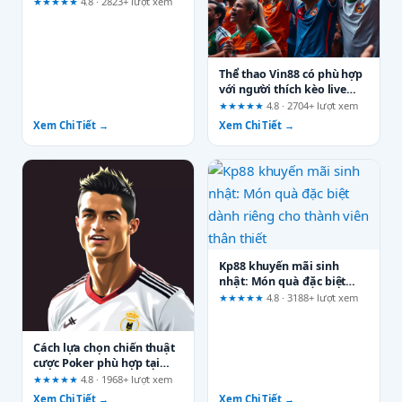
Đảo Cộng Đồng Công Nghệ
★★★★★
4.8 · 2823+ lượt xem
Thể thao Vin88 có phù hợp
với người thích kèo live
không?
★★★★★
4.8 · 2704+ lượt xem
Xem Chi Tiết →
Xem Chi Tiết →
Kp88 khuyến mãi sinh
nhật: Món quà đặc biệt
dành riêng cho thành viên
★★★★★
4.8 · 3188+ lượt xem
thân thiết
Cách lựa chọn chiến thuật
cược Poker phù hợp tại
u888.gallery
★★★★★
4.8 · 1968+ lượt xem
Xem Chi Tiết →
Xem Chi Tiết →