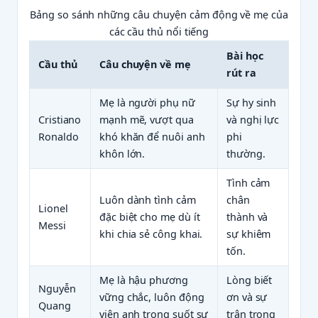
Bảng so sánh những câu chuyện cảm động về mẹ của
các cầu thủ nổi tiếng
Bài học
Cầu thủ
Câu chuyện về mẹ
rút ra
Mẹ là người phụ nữ
Sự hy sinh
Cristiano
mạnh mẽ, vượt qua
và nghị lực
Ronaldo
khó khăn để nuôi anh
phi
khôn lớn.
thường.
Tình cảm
Luôn dành tình cảm
chân
Lionel
đặc biệt cho mẹ dù ít
thành và
Messi
khi chia sẻ công khai.
sự khiêm
tốn.
Mẹ là hậu phương
Lòng biết
Nguyễn
vững chắc, luôn động
ơn và sự
Quang
viên anh trong suốt sự
trân trọng