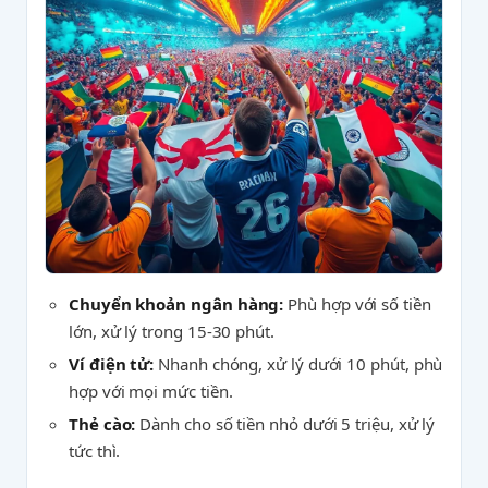
Chuyển khoản ngân hàng:
Phù hợp với số tiền
lớn, xử lý trong 15-30 phút.
Ví điện tử:
Nhanh chóng, xử lý dưới 10 phút, phù
hợp với mọi mức tiền.
Thẻ cào:
Dành cho số tiền nhỏ dưới 5 triệu, xử lý
tức thì.