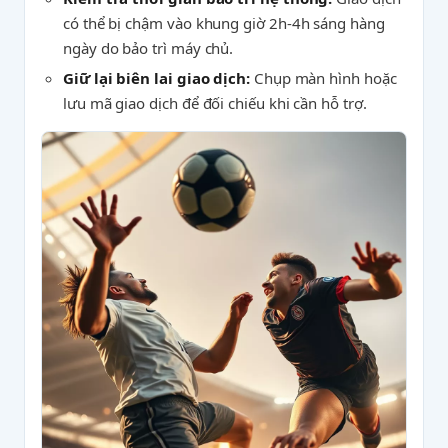
có thể bị chậm vào khung giờ 2h-4h sáng hàng
ngày do bảo trì máy chủ.
Giữ lại biên lai giao dịch:
Chụp màn hình hoặc
lưu mã giao dịch để đối chiếu khi cần hỗ trợ.