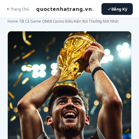
quoctenhatrang.vn
.
Trang Chủ
Đăng Ký
Home
›
Tất Cả Game
›
ON68 Casino Điều Kiện Rút Thưởng Mới Nhất