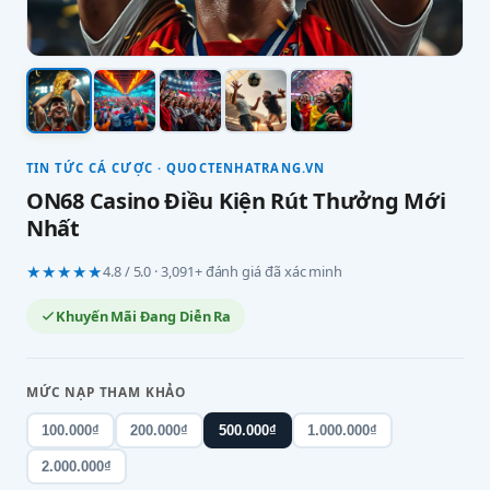
TIN TỨC CÁ CƯỢC · QUOCTENHATRANG.VN
ON68 Casino Điều Kiện Rút Thưởng Mới
Nhất
★★★★★
4.8 / 5.0 · 3,091+ đánh giá đã xác minh
Khuyến Mãi Đang Diễn Ra
MỨC NẠP THAM KHẢO
100.000₫
200.000₫
500.000₫
1.000.000₫
2.000.000₫