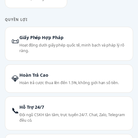
QUYỀN LỢI
Giấy Phép Hợp Pháp
📜
Hoạt động dưới giấy phép quốc tế, minh bạch và pháp lý rõ
ràng.
Hoàn Trả Cao
💎
Hoàn trả cược thua lên đến 1.5%, không giới hạn số tiền.
Hỗ Trợ 24/7
📞
Đội ngũ CSKH tận tâm, trực tuyến 24/7. Chat, Zalo, Telegram
đều có.