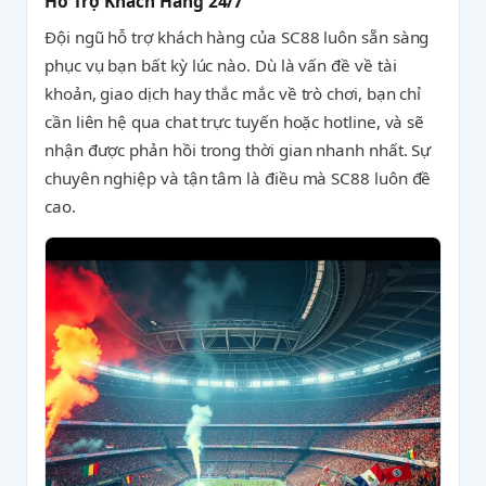
Hỗ Trợ Khách Hàng 24/7
Đội ngũ hỗ trợ khách hàng của SC88 luôn sẵn sàng
phục vụ bạn bất kỳ lúc nào. Dù là vấn đề về tài
khoản, giao dịch hay thắc mắc về trò chơi, bạn chỉ
cần liên hệ qua chat trực tuyến hoặc hotline, và sẽ
nhận được phản hồi trong thời gian nhanh nhất. Sự
chuyên nghiệp và tận tâm là điều mà SC88 luôn đề
cao.