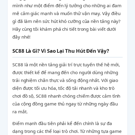
mình như một điểm đến lý tưởng cho những ai đam
mê cảm giác mạnh và muốn thử vận may. Vậy điều
gì đã làm nên sức hút khó cưỡng của nền tảng này?
Hãy cùng tôi khám phá chi tiết trong bài viết dưới
đây nhé!
SC88 Là Gì? Vì Sao Lại Thu Hút Đến Vậy?
SC88 là một nền tảng giải trí trực tuyến thế hệ mới,
được thiết kế để mang đến cho người dùng những
trải nghiệm chân thực và sống động nhất. Với giao
diện được tối ưu hóa, tốc độ tải nhanh và kho trò
chơi đồ sộ, SC88 nhanh chóng chiếm được cảm tình
của cộng đồng game thủ ngay từ những ngày đầu
ra mắt.
Điểm mạnh đầu tiên phải kể đến chính là sự đa
dạng trong các thể loại trò chơi. Từ những tựa game