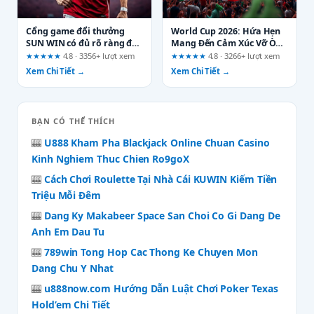
Cổng game đổi thưởng
World Cup 2026: Hứa Hẹn
SUN WIN có đủ rõ ràng để
Mang Đến Cảm Xúc Vỡ Òa
người mới tìm đúng sảnh
Cho Người Hâm Mộ
★★★★★
4.8 · 3356+ lượt xem
★★★★★
4.8 · 3266+ lượt xem
không?
Xem Chi Tiết →
Xem Chi Tiết →
BẠN CÓ THỂ THÍCH
🎰
U888 Kham Pha Blackjack Online Chuan Casino
Kinh Nghiem Thuc Chien Ro9goX
🎰
Cách Chơi Roulette Tại Nhà Cái KUWIN Kiếm Tiền
Triệu Mỗi Đêm
🎰
Dang Ky Makabeer Space San Choi Co Gi Dang De
Anh Em Dau Tu
🎰
789win Tong Hop Cac Thong Ke Chuyen Mon
Dang Chu Y Nhat
🎰
u888now.com Hướng Dẫn Luật Chơi Poker Texas
Hold’em Chi Tiết