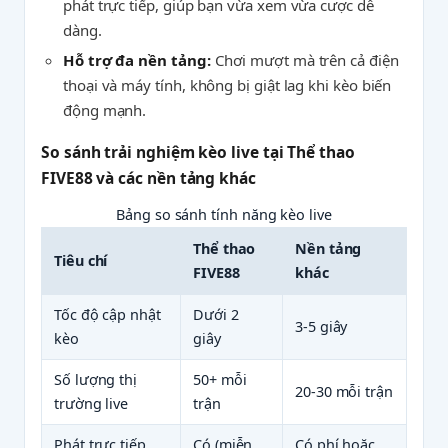
phát trực tiếp, giúp bạn vừa xem vừa cược dễ
dàng.
Hỗ trợ đa nền tảng:
Chơi mượt mà trên cả điện
thoại và máy tính, không bị giật lag khi kèo biến
động mạnh.
So sánh trải nghiệm kèo live tại Thể thao
FIVE88 và các nền tảng khác
Bảng so sánh tính năng kèo live
Thể thao
Nền tảng
Tiêu chí
FIVE88
khác
Tốc độ cập nhật
Dưới 2
3-5 giây
kèo
giây
Số lượng thị
50+ mỗi
20-30 mỗi trận
trường live
trận
Phát trực tiếp
Có (miễn
Có phí hoặc