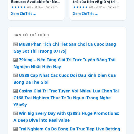
Bonuses Available for New
trò của tiền vệ giữ vị trí
Players at mu88.immo: A
phía sau pha phối hợp tại
★★★★★
4.8 · 3136+ lượt xem
★★★★★
4.8 · 2681+ lượt xem
Real-Value Breakdown
bán kết World Cup 2026
Xem Chi Tiết →
Xem Chi Tiết →
BẠN CÓ THỂ THÍCH
🎰
Mu88 Phan Tich Chi Tiet San Choi Ca Cuoc Dang
Gay Sot Thi Truong 07T75j
🎰
79king – Nền Tảng Giải Trí Trực Tuyến Đáng Trải
Nghiệm Nhất Hiện Nay
🎰
U888 Cap Nhat Cac Cuoc Doi Dau Kinh Dien Cua
Bong Da The Gioi
🎰
Casino Giai Tri Truc Tuyen Voi Nhieu Lua Chon Tai
C168 Trai Nghiem Thuc Te Tu Nguoi Trong Nghe
YEiv9y
🎰
Win Big Every Day with QS88’s Huge Promotions:
A Deep Dive into Real Value
🎰
Trai Nghiem Ca Do Bong Da Truc Tiep Live Betting