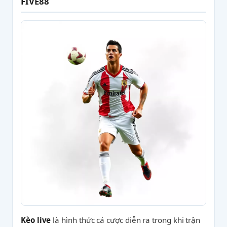
FIVE88
Kèo live
là hình thức cá cược diễn ra trong khi trận