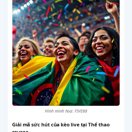
Hình minh hoạ: FIVE88
Giải mã sức hút của kèo live tại Thể thao