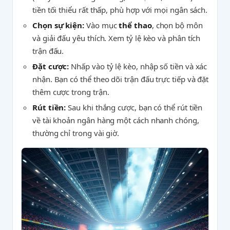
tiền tối thiểu rất thấp, phù hợp với mọi ngân sách.
Chọn sự kiện:
Vào mục
thể thao
, chọn bộ môn
và giải đấu yêu thích. Xem tỷ lệ kèo và phân tích
trận đấu.
Đặt cược:
Nhấp vào tỷ lệ kèo, nhập số tiền và xác
nhận. Bạn có thể theo dõi trận đấu trực tiếp và đặt
thêm cược trong trận.
Rút tiền:
Sau khi thắng cược, bạn có thể rút tiền
về tài khoản ngân hàng một cách nhanh chóng,
thường chỉ trong vài giờ.