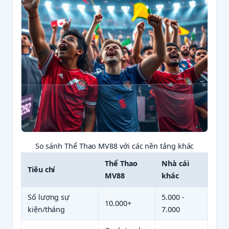
So sánh Thể Thao MV88 với các nền tảng khác
Thể Thao
Nhà cái
Tiêu chí
MV88
khác
Số lượng sự
5.000 -
10.000+
kiện/tháng
7.000