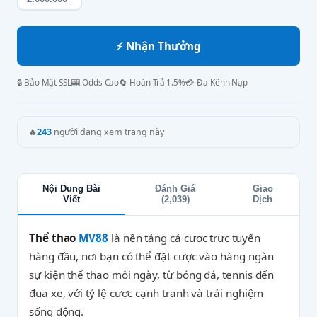
⚡ Nhận Thưởng
🔒 Bảo Mật SSL
🎰 Odds Cao
🔄 Hoàn Trả 1.5%
💳 Đa Kênh Nạp
🔥
243
người đang xem trang này
Nội Dung Bài
Đánh Giá
Giao
Viết
(2,039)
Dịch
Thể thao
MV88
là nền tảng cá cược trực tuyến
hàng đầu, nơi bạn có thể đặt cược vào hàng ngàn
sự kiện thể thao mỗi ngày, từ bóng đá, tennis đến
đua xe, với tỷ lệ cược cạnh tranh và trải nghiệm
sống động.