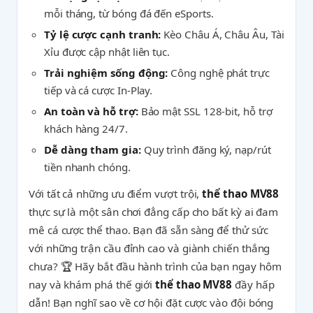
mỗi tháng, từ bóng đá đến eSports.
Tỷ lệ cược cạnh tranh:
Kèo Châu Á, Châu Âu, Tài
Xỉu được cập nhật liên tục.
Trải nghiệm sống động:
Công nghệ phát trực
tiếp và cá cược In-Play.
An toàn và hỗ trợ:
Bảo mật SSL 128-bit, hỗ trợ
khách hàng 24/7.
Dễ dàng tham gia:
Quy trình đăng ký, nạp/rút
tiền nhanh chóng.
Với tất cả những ưu điểm vượt trội,
thể thao MV88
thực sự là một sân chơi đẳng cấp cho bất kỳ ai đam
mê cá cược thể thao. Bạn đã sẵn sàng để thử sức
với những trận cầu đỉnh cao và giành chiến thắng
chưa? 🏆 Hãy bắt đầu hành trình của bạn ngay hôm
nay và khám phá thế giới
thể thao MV88
đầy hấp
dẫn! Bạn nghĩ sao về cơ hội đặt cược vào đội bóng