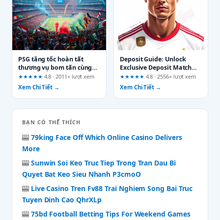
PSG tăng tốc hoàn tất
Deposit Guide: Unlock
thương vụ bom tấn cùng
Exclusive Deposit Match
cm88.info – Điều gì đang
Bonuses and Free Spins
★★★★★
4.8 · 2011+ lượt xem
★★★★★
4.8 · 2556+ lượt xem
chờ đợi?
Daily on SV88
Xem Chi Tiết →
Xem Chi Tiết →
BẠN CÓ THỂ THÍCH
🎰
79king Face Off Which Online Casino Delivers
More
🎰
Sunwin Soi Keo Truc Tiep Trong Tran Dau Bi
Quyet Bat Keo Sieu Nhanh P3cmoO
🎰
Live Casino Tren Fv88 Trai Nghiem Song Bai Truc
Tuyen Dinh Cao QhrXLp
🎰
75bd Football Betting Tips For Weekend Games