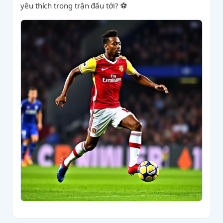
yêu thích trong trận đấu tới? ⚽