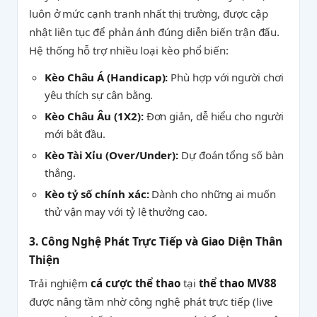
luôn ở mức cạnh tranh nhất thị trường, được cập
nhật liên tục để phản ánh đúng diễn biến trận đấu.
Hệ thống hỗ trợ nhiều loại kèo phổ biến:
Kèo Châu Á (Handicap):
Phù hợp với người chơi
yêu thích sự cân bằng.
Kèo Châu Âu (1X2):
Đơn giản, dễ hiểu cho người
mới bắt đầu.
Kèo Tài Xỉu (Over/Under):
Dự đoán tổng số bàn
thắng.
Kèo tỷ số chính xác:
Dành cho những ai muốn
thử vận may với tỷ lệ thưởng cao.
3. Công Nghệ Phát Trực Tiếp và Giao Diện Thân
Thiện
Trải nghiệm
cá cược thể thao
tại
thể thao MV88
được nâng tầm nhờ công nghệ phát trực tiếp (live