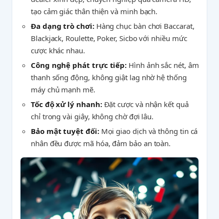
tạo cảm giác thân thiện và minh bạch.
Đa dạng trò chơi:
Hàng chục bàn chơi Baccarat,
Blackjack, Roulette, Poker, Sicbo với nhiều mức
cược khác nhau.
Công nghệ phát trực tiếp:
Hình ảnh sắc nét, âm
thanh sống động, không giật lag nhờ hệ thống
máy chủ mạnh mẽ.
Tốc độ xử lý nhanh:
Đặt cược và nhận kết quả
chỉ trong vài giây, không chờ đợi lâu.
Bảo mật tuyệt đối:
Mọi giao dịch và thông tin cá
nhân đều được mã hóa, đảm bảo an toàn.