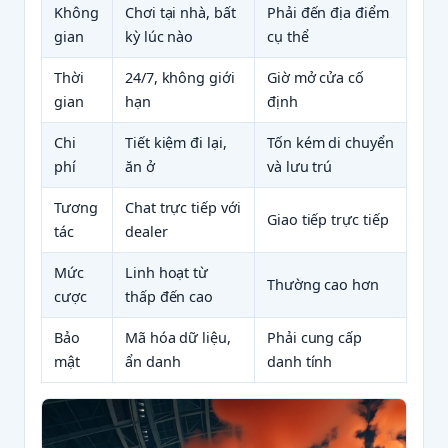
Không
Chơi tại nhà, bất
Phải đến địa điểm
gian
kỳ lúc nào
cụ thể
Thời
24/7, không giới
Giờ mở cửa cố
gian
hạn
định
Chi
Tiết kiệm đi lại,
Tốn kém di chuyển
phí
ăn ở
và lưu trú
Tương
Chat trực tiếp với
Giao tiếp trực tiếp
tác
dealer
Mức
Linh hoạt từ
Thường cao hơn
cược
thấp đến cao
Bảo
Mã hóa dữ liệu,
Phải cung cấp
mật
ẩn danh
danh tính