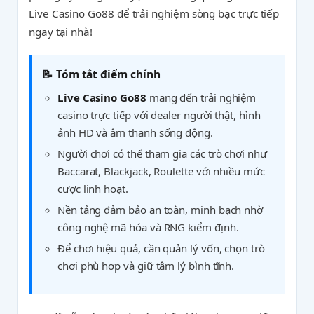
Live Casino Go88 để trải nghiệm sòng bạc trực tiếp
ngay tại nhà!
📝 Tóm tắt điểm chính
Live Casino Go88
mang đến trải nghiệm
casino trực tiếp với dealer người thật, hình
ảnh HD và âm thanh sống động.
Người chơi có thể tham gia các trò chơi như
Baccarat, Blackjack, Roulette với nhiều mức
cược linh hoạt.
Nền tảng đảm bảo an toàn, minh bạch nhờ
công nghệ mã hóa và RNG kiểm định.
Để chơi hiệu quả, cần quản lý vốn, chọn trò
chơi phù hợp và giữ tâm lý bình tĩnh.