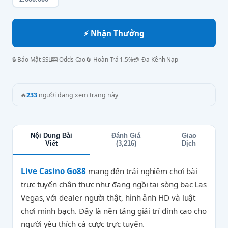
⚡ Nhận Thưởng
🔒 Bảo Mật SSL
🎰 Odds Cao
🔄 Hoàn Trả 1.5%
💳 Đa Kênh Nạp
🔥
233
người đang xem trang này
Nội Dung Bài
Đánh Giá
Giao
Viết
(3,216)
Dịch
Live Casino Go88
mang đến trải nghiệm chơi bài
trực tuyến chân thực như đang ngồi tại sòng bạc Las
Vegas, với dealer người thật, hình ảnh HD và luật
chơi minh bạch. Đây là nền tảng giải trí đỉnh cao cho
người yêu thích cá cược trực tuyến.