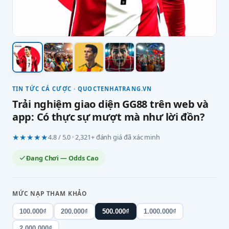
TIN TỨC CÁ CƯỢC · QUOCTENHATRANG.VN
Trải nghiệm giao diện GG88 trên web và
app: Có thực sự mượt mà như lời đồn?
★★★★★
4.8 / 5.0 · 2,321+ đánh giá đã xác minh
Đang Chơi — Odds Cao
MỨC NẠP THAM KHẢO
100.000₫
200.000₫
500.000₫
1.000.000₫
2.000.000₫