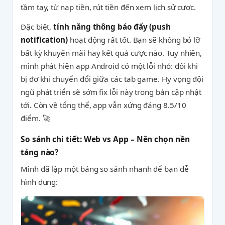
tầm tay, từ nạp tiền, rút tiền đến xem lịch sử cược.
Đặc biệt,
tính năng thông báo đẩy (push
notification)
hoạt động rất tốt. Bạn sẽ không bỏ lỡ
bất kỳ khuyến mãi hay kết quả cược nào. Tuy nhiên,
mình phát hiện app Android có một lỗi nhỏ: đôi khi
bị đơ khi chuyển đổi giữa các tab game. Hy vọng đội
ngũ phát triển sẽ sớm fix lỗi này trong bản cập nhật
tới. Còn về tổng thể, app vẫn xứng đáng 8.5/10
điểm. 🚀
So sánh chi tiết: Web vs App – Nên chọn nền
tảng nào?
Mình đã lập một bảng so sánh nhanh để bạn dễ
hình dung: