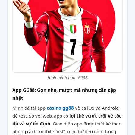
Hình minh hoạ: GG88
App
GG88
: Gọn nhẹ, mượt mà nhưng cần cập
nhật
Mình đã tải app
casino gg88
về cả iOS và Android
để test. So với web, app có
lợi thế vượt trội về tốc
độ và sự ổn định
. Giao diện app được thiết kế theo
phong cách “mobile-first”, mọi thứ đều nằm trong