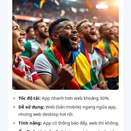
Tốc độ tải:
App nhanh hơn web khoảng 30%.
Dễ sử dụng:
Web (bản mobile) ngang ngửa app,
nhưng web desktop hơi rối.
Tính năng:
App có thông báo đẩy, web thì không.