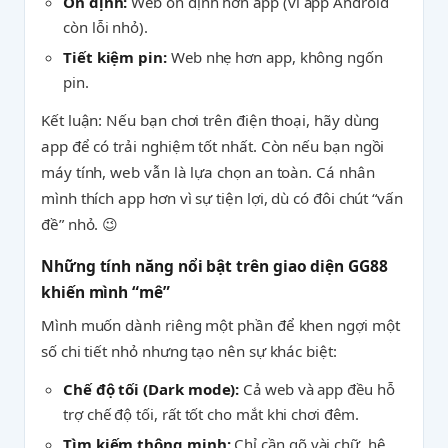
Ổn định:
Web ổn định hơn app (vì app Android
còn lỗi nhỏ).
Tiết kiệm pin:
Web nhẹ hơn app, không ngốn
pin.
Kết luận: Nếu bạn chơi trên điện thoại, hãy dùng
app để có trải nghiệm tốt nhất. Còn nếu bạn ngồi
máy tính, web vẫn là lựa chọn an toàn. Cá nhân
mình thích app hơn vì sự tiện lợi, dù có đôi chút “vấn
đề” nhỏ. 😉
Những tính năng nổi bật trên giao diện
GG88
khiến mình “mê”
Mình muốn dành riêng một phần để khen ngợi một
số chi tiết nhỏ nhưng tạo nên sự khác biệt:
Chế độ tối (Dark mode):
Cả web và app đều hỗ
trợ chế độ tối, rất tốt cho mắt khi chơi đêm.
Tìm kiếm thông minh:
Chỉ cần gõ vài chữ, hệ