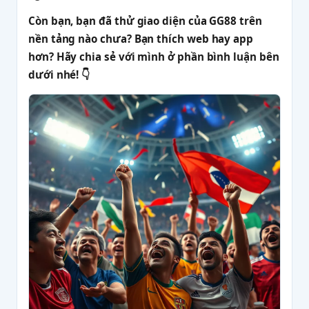
Còn bạn, bạn đã thử giao diện của GG88 trên
nền tảng nào chưa? Bạn thích web hay app
hơn? Hãy chia sẻ với mình ở phần bình luận bên
dưới nhé! 👇