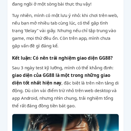
đang ngồi ở một sòng bài thực thụ vậy!
Tuy nhiên, mình có một lưu ý nhỏ: khi chơi trên web,
nếu bạn mở nhiều tab cùng lúc, có thể gặp tình
trạng “delay” vài giây. Nhưng nếu chỉ tập trung vào
game, mọi thứ đều ổn. Còn trên app, mình chưa
gặp vấn đề gì đáng kể.
Kết luận: Có nên trải nghiệm giao diện
GG88
?
Sau 3 ngày test kỹ lưỡng, mình có thể khẳng định:
giao diện của GG88 là một trong những giao
diện tốt nhất hiện nay
, đặc biệt là trên nền tảng di
động. Dù còn vài điểm trừ nhỏ trên web desktop và
app Android, nhưng nhìn chung, trải nghiệm tổng
thể rất đáng đồng tiền bát gạo.