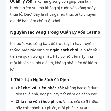
Quản lý vốn
là kỹ năng sống còn giúp bạn tận
hưởng niềm vui mà không bị cuốn vào vòng xoáy
thua lỗ. Dưới đây là những mẹo thực tế từ chuyên
gia để bạn làm chủ cuộc chơi.
Nguyên Tắc Vàng Trong Quản Lý Vốn Casino
Khi bước vào sòng bạc, dù trực tuyến hay truyền
thống, việc xác định rõ
ngân sách chơi
là bước đầu
tiên và quan trọng nhất. Hãy coi số tiền này như
một khoản chi phí giải trí, không phải tiền để kiếm
lời.
1. Thiết Lập Ngân Sách Cố Định
Chỉ chơi với tiền nhàn rỗi:
Không bao giờ dùng
tiền thuê nhà, học phí hay tiết kiệm để đánh bạc.
Chia nhỏ vốn theo phiên:
Ví dụ, nếu có 5 triệu,
hãy chia thành 10 phiên, mỗi phiên 500.000