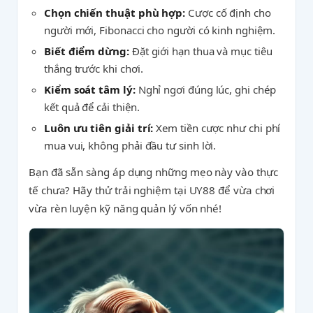
Chọn chiến thuật phù hợp:
Cược cố định cho
người mới, Fibonacci cho người có kinh nghiệm.
Biết điểm dừng:
Đặt giới hạn thua và mục tiêu
thắng trước khi chơi.
Kiểm soát tâm lý:
Nghỉ ngơi đúng lúc, ghi chép
kết quả để cải thiện.
Luôn ưu tiên giải trí:
Xem tiền cược như chi phí
mua vui, không phải đầu tư sinh lời.
Bạn đã sẵn sàng áp dụng những mẹo này vào thực
tế chưa? Hãy thử trải nghiệm tại UY88 để vừa chơi
vừa rèn luyện kỹ năng quản lý vốn nhé!