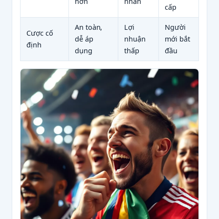
hơn
nhẫn
cấp
An toàn,
Lợi
Người
Cược cố
dễ áp
nhuận
mới bắt
định
dụng
thấp
đầu