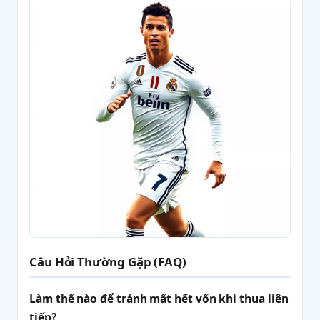
Câu Hỏi Thường Gặp (FAQ)
Làm thế nào để tránh mất hết vốn khi thua liên
tiếp?