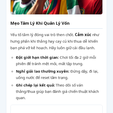
Mẹo Tâm Lý Khi Quản Lý Vốn
Yếu tố tâm lý đóng vai trò then chốt.
Cảm xúc
như
hưng phấn khi thắng hay cay cú khi thua dễ khiến
bạn phá vỡ kế hoạch. Hãy luôn giữ cái đầu lạnh.
Đặt giới hạn thời gian:
Chơi tối đa 2 giờ mỗi
phiên để tránh mệt mỏi, mất tập trung.
Nghỉ giải lao thường xuyên:
Đứng dậy, đi lại,
uống nước để reset tâm trạng.
Ghi chép lại kết quả:
Theo dõi số ván
thắng/thua giúp bạn đánh giá chiến thuật khách
quan.