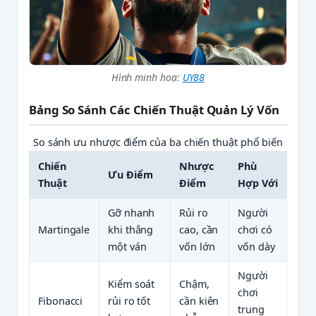
Hình minh hoạ:
UY88
Bảng So Sánh Các Chiến Thuật Quản Lý Vốn
So sánh ưu nhược điểm của ba chiến thuật phổ biến
Chiến
Nhược
Phù
Ưu Điểm
Thuật
Điểm
Hợp Với
Gỡ nhanh
Rủi ro
Người
Martingale
khi thắng
cao, cần
chơi có
một ván
vốn lớn
vốn dày
Người
Kiểm soát
Chậm,
chơi
Fibonacci
rủi ro tốt
cần kiên
trung