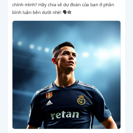
chính mình? Hãy chia sẻ dự đoán của bạn ở phần
bình luận bên dưới nhé! 🗣️⚽