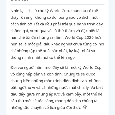
Nhìn lại lịch sử các kỳ World Cup, chúng ta có thể
thấy rõ ràng: không có đội bóng nào vô địch một
cách tình cờ. Tất cả đều phải trải qua hành trình đầy
chông gai, vượt qua vô số thử thách và đặc biệt là
hạn chế tối đa những sai lầm. World Cup 2026 hứa
hẹn sẽ là một giải đấu khắc nghiệt chưa từng có, nơi
chỉ những tập thể xuất sắc nhất, kỷ luật nhất và
thông minh nhất mới có thể lên ngôi.
Đối với người hâm mộ, đây sẽ là một kỳ World Cup
vô cùng hấp dẫn và kịch tính. Chúng ta sẽ được
chứng kiến những màn trình diễn đỉnh cao, những
bất ngờ thú vị và cả những nước mắt chia ly. Và biết
đâu đấy, giữa những áp lực và cạm bẫy, một thế hệ
cầu thủ mới sẽ tỏa sáng, mang đến cho chúng ta
những câu chuyện cổ tích giữa đời thực. 🏆