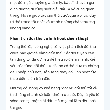
một đội ngũ chuyên gia tâm lý, bác sĩ, chuyên gia
dinh dưỡng đi cùng suốt giải đấu là vô cùng quan
trọng. Họ sẽ giúp các cầu thủ vượt qua áp lực, duy
trì thể trạng tốt nhất và tránh những chấn thương
không đáng có.
Phân tích đối thủ và linh hoạt chiến thuật
Trong thời đại công nghệ số, việc phân tích đối thủ
chưa bao giờ dễ dàng đến thế. Các đội tuyển cần
tận dụng tối đa dữ liệu để hiểu rõ điểm mạnh, điểm
yếu của từng đối thủ. Từ đó, họ có thể đưa ra những
đấu pháp phù hợp, sẵn sàng thay đổi linh hoạt tùy
theo diễn biến trận đấu.
Những đội bóng có khả năng "đọc vị" đối thủ tốt và
thích ứng nhanh sẽ luôn chiếm ưu thế. Đây là yếu tố
sống còn tại một giải đấu mà mọi sai lầm đều phải
trả giá.