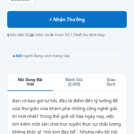
⚡ Nhận Thưởng
🔒 Bảo Mật SSL
🎰 Odds Cao
🔄 Hoàn Trả 1.5%
💳 Đa Kênh Nạp
🔥
433
người đang xem trang này
Nội Dung Bài
Đánh Giá
Giao
Viết
(2,029)
Dịch
Bạn có bao giờ tự hỏi, đâu là điểm đến lý tưởng để
vừa thư giãn vừa khám phá những công nghệ giải
trí mới nhất? Trong thế giới số hóa ngày nay, việc
tìm kiếm một sân chơi trực tuyến thực sự chất lượng
không khác gì "mò kim đáy bể". Nhưng nếu tôi nói