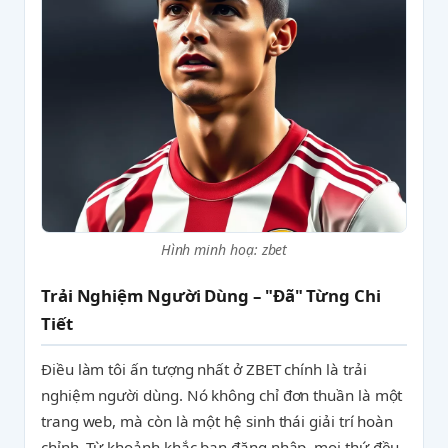
Hình minh hoạ: zbet
Trải Nghiệm Người Dùng – "Đã" Từng Chi
Tiết
Điều làm tôi ấn tượng nhất ở ZBET chính là trải
nghiệm người dùng. Nó không chỉ đơn thuần là một
trang web, mà còn là một hệ sinh thái giải trí hoàn
chỉnh. Từ khoảnh khắc bạn đăng nhập, mọi thứ đều