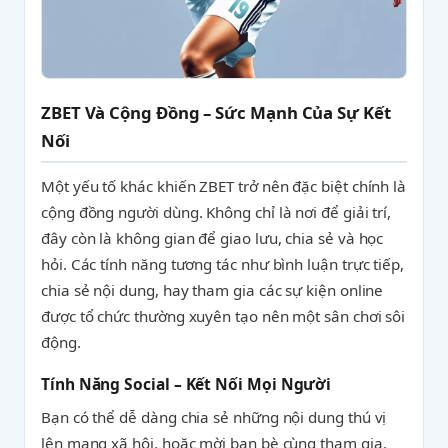
ZBET Và Cộng Đồng – Sức Mạnh Của Sự Kết
Nối
Một yếu tố khác khiến ZBET trở nên đặc biệt chính là
cộng đồng người dùng. Không chỉ là nơi để giải trí,
đây còn là không gian để giao lưu, chia sẻ và học
hỏi. Các tính năng tương tác như bình luận trực tiếp,
chia sẻ nội dung, hay tham gia các sự kiện online
được tổ chức thường xuyên tạo nên một sân chơi sôi
động.
Tính Năng Social – Kết Nối Mọi Người
Bạn có thể dễ dàng chia sẻ những nội dung thú vị
lên mạng xã hội, hoặc mời bạn bè cùng tham gia.