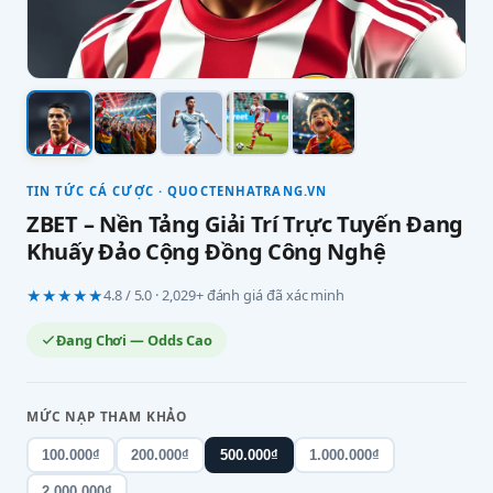
TIN TỨC CÁ CƯỢC · QUOCTENHATRANG.VN
ZBET – Nền Tảng Giải Trí Trực Tuyến Đang
Khuấy Đảo Cộng Đồng Công Nghệ
★★★★★
4.8 / 5.0 · 2,029+ đánh giá đã xác minh
Đang Chơi — Odds Cao
MỨC NẠP THAM KHẢO
100.000₫
200.000₫
500.000₫
1.000.000₫
2.000.000₫