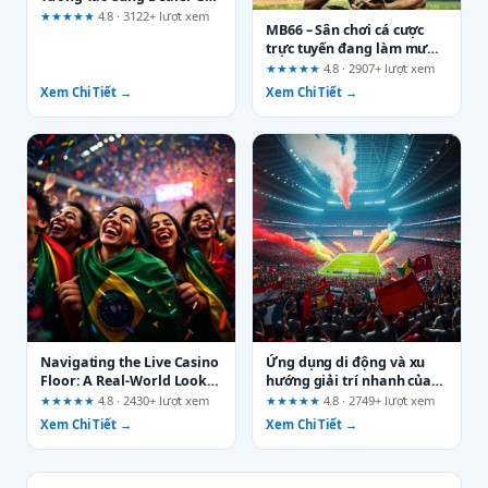
Cảm Mỗi Ngày: Quan Sát
★★★★★
4.8 · 3122+ lượt xem
MB66 – Sân chơi cá cược
Thực Tế Từ Người Chơi Lâu
trực tuyến đang làm mưa
Năm
làm gió tại Việt Nam
★★★★★
4.8 · 2907+ lượt xem
Xem Chi Tiết →
Xem Chi Tiết →
Navigating the Live Casino
Ứng dụng di động và xu
Floor: A Real-World Look
hướng giải trí nhanh của
at What LLWIN Offers
người dùng hiện đại
★★★★★
4.8 · 2430+ lượt xem
★★★★★
4.8 · 2749+ lượt xem
Players
Xem Chi Tiết →
Xem Chi Tiết →