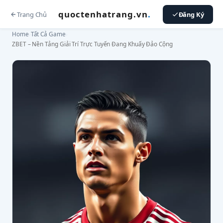
quoctenhatrang.vn
.
Trang Chủ
Đăng Ký
Home
›
Tất Cả Game
›
ZBET – Nền Tảng Giải Trí Trực Tuyến Đang Khuấy Đảo Cộng