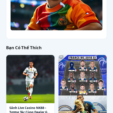
Bạn Có Thể Thích
Sảnh Live Casino NK88 –
Tương Tác Cùng Dealer Gợi