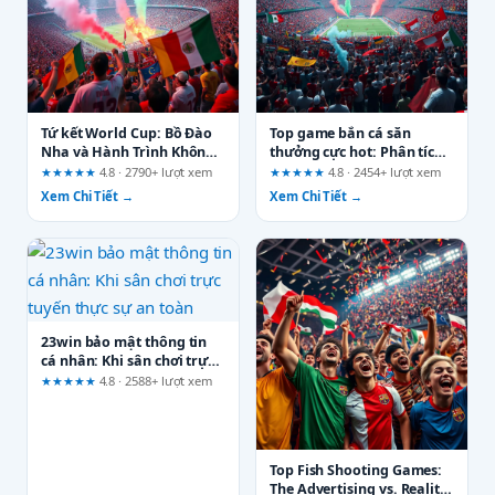
Tứ kết World Cup: Bồ Đào
Top game bắn cá săn
Nha và Hành Trình Không
thưởng cực hot: Phân tích
Thể Bỏ Lỡ
quảng cáo và tiêu chí cần
★★★★★
4.8 · 2790+ lượt xem
★★★★★
4.8 · 2454+ lượt xem
kiểm tra
Xem Chi Tiết →
Xem Chi Tiết →
23win bảo mật thông tin
cá nhân: Khi sân chơi trực
tuyến thực sự an toàn
★★★★★
4.8 · 2588+ lượt xem
Top Fish Shooting Games:
The Advertising vs. Reality