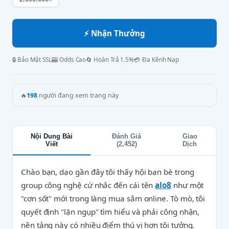
⚡ Nhận Thưởng
🔒 Bảo Mật SSL
🎰 Odds Cao
🔄 Hoàn Trả 1.5%
💳 Đa Kênh Nạp
🔥
198
người đang xem trang này
Nội Dung Bài
Đánh Giá
Giao
Viết
(2,452)
Dịch
Chào bạn, dạo gần đây tôi thấy hội bạn bè trong
group công nghệ cứ nhắc đến cái tên
alo8
như một
"cơn sốt" mới trong làng mua sắm online. Tò mò, tôi
quyết định "lặn ngụp" tìm hiểu và phải công nhận,
nền tảng này có nhiều điểm thú vị hơn tôi tưởng.