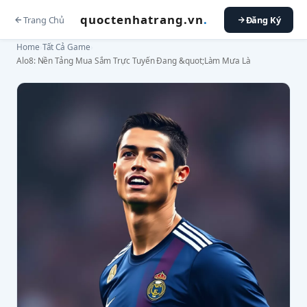
quoctenhatrang.vn
.
Trang Chủ
Đăng Ký
Home
›
Tất Cả Game
›
Alo8: Nền Tảng Mua Sắm Trực Tuyến Đang &quot;Làm Mưa Là