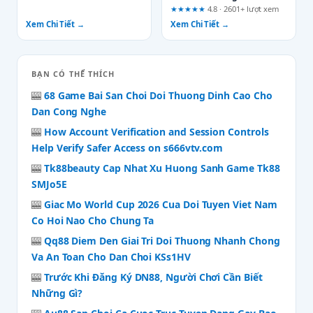
Checklist
★★★★★
4.8 · 2601+ lượt xem
Xem Chi Tiết →
Xem Chi Tiết →
BẠN CÓ THỂ THÍCH
🎰
68 Game Bai San Choi Doi Thuong Dinh Cao Cho
Dan Cong Nghe
🎰
How Account Verification and Session Controls
Help Verify Safer Access on s666vtv.com
🎰
Tk88beauty Cap Nhat Xu Huong Sanh Game Tk88
SMJo5E
🎰
Giac Mo World Cup 2026 Cua Doi Tuyen Viet Nam
Co Hoi Nao Cho Chung Ta
🎰
Qq88 Diem Den Giai Tri Doi Thuong Nhanh Chong
Va An Toan Cho Dan Choi KSs1HV
🎰
Trước Khi Đăng Ký DN88, Người Chơi Cần Biết
Những Gì?