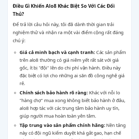
Điều Gì Khiến Alo8 Khác Biệt So Với Các Đối
Thủ?
Để trả lời câu hỏi này, tôi đã dành thời gian trải
nghiệm thử và nhận ra một vài điểm cộng rất đáng
chú ý:
Giá cả minh bạch và cạnh tranh:
Các sản phẩm
trên alo8 thường có giá niêm yết rất sát với giá
gốc, ít bị "đội" lên do chi phí vận hành. Điều này
đặc biệt có lợi cho những ai săn đồ công nghệ giá
rẻ.
Chính sách bảo hành rõ ràng:
Khác với nỗi lo
"hàng chợ" mua xong không biết bảo hành ở đâu,
alo8 hợp tác với các trung tâm bảo hành uy tín,
giúp người mua hoàn toàn yên tâm.
Tập trung vào sản phẩm chính hãng:
Nền tảng
này có đội ngũ kiểm duyệt khá gắt gao, hạn chế