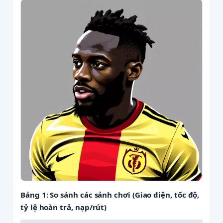
Bảng 1: So sánh các sảnh chơi (Giao diện, tốc độ,
tỷ lệ hoàn trả, nạp/rút)