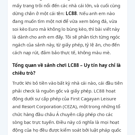
mấy trang trôi nổi đến các nhà cái lớn, và cuối cùng
dừng chân ở một cái tên:
LC88
. Nếu anh em nào
đang muốn tìm một nơi để vừa xem bóng đá, vừa
soi kèo Euro mà không lo bùng kèo, thì bài viết này
là dành cho anh em đấy. Tôi sẽ phân tích từng ngóc
ngách của sảnh này, từ giấy phép, tỷ lệ ăn, cho đến
cách nạp rút, đảm bảo thực tế, không màu mè.
Tổng quan về sảnh chơi LC88 – Uy tín hay chỉ là
chiêu trò?
Trước khi bỏ tiền vào bất kỳ nhà cái nào, cái đầu tiên
phải check là nguồn gốc và giấy phép. LC88 hoạt
động dưới sự cấp phép của First Cagayan Leisure
and Resort Corporation (CEZA), một trong những tổ
chức hàng đầu châu Á chuyên cấp phép cho các
sòng bạc trực tuyến. Điều này có nghĩa là mọi hoạt
động của họ đều được kiểm soát bởi luật pháp quốc