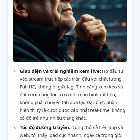
Giao diện và trải nghiệm xem live:
Họ đầu tư
vào stream trực tiếp các trận đấu với chất lượng
Full HD, không bị giật lag. Tính năng xem kèo và
đặt cược cùng lúc trên một màn hình rất tiện,
không phải chuyển tab qua lại. Đặc biệt, phần
hiển thị tỷ lệ cược được cập nhật real-time, không
có độ trễ như nhiều trang khác.
Tốc độ đường truyền:
Dùng thử cả trên app và
web, tôi thấy load cực nhanh, ngay cả trong giờ