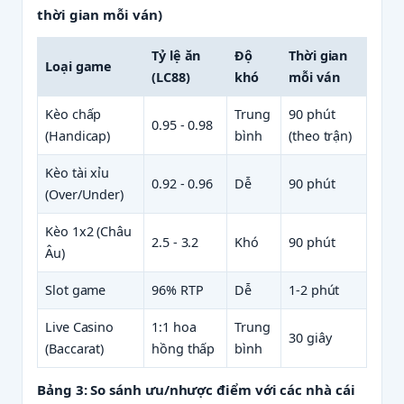
thời gian mỗi ván)
Tỷ lệ ăn
Độ
Thời gian
Loại game
(LC88)
khó
mỗi ván
Kèo chấp
Trung
90 phút
0.95 - 0.98
(Handicap)
bình
(theo trận)
Kèo tài xỉu
0.92 - 0.96
Dễ
90 phút
(Over/Under)
Kèo 1x2 (Châu
2.5 - 3.2
Khó
90 phút
Âu)
Slot game
96% RTP
Dễ
1-2 phút
Live Casino
1:1 hoa
Trung
30 giây
(Baccarat)
hồng thấp
bình
Bảng 3: So sánh ưu/nhược điểm với các nhà cái