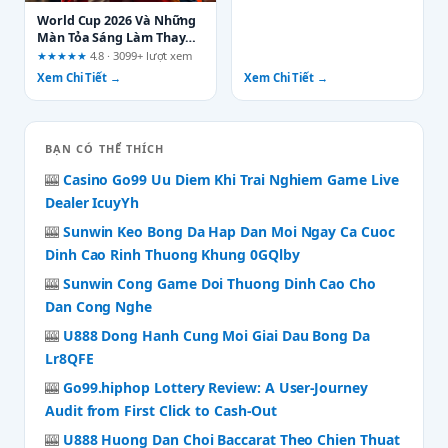
World Cup 2026 Và Những
Màn Tỏa Sáng Làm Thay
Đổi Sự Nghiệp
★★★★★
4.8 · 3099+ lượt xem
Xem Chi Tiết →
Xem Chi Tiết →
BẠN CÓ THỂ THÍCH
🎰
Casino Go99 Uu Diem Khi Trai Nghiem Game Live
Dealer IcuyYh
🎰
Sunwin Keo Bong Da Hap Dan Moi Ngay Ca Cuoc
Dinh Cao Rinh Thuong Khung 0GQlby
🎰
Sunwin Cong Game Doi Thuong Dinh Cao Cho
Dan Cong Nghe
🎰
U888 Dong Hanh Cung Moi Giai Dau Bong Da
Lr8QFE
🎰
Go99.hiphop Lottery Review: A User‑Journey
Audit from First Click to Cash‑Out
🎰
U888 Huong Dan Choi Baccarat Theo Chien Thuat