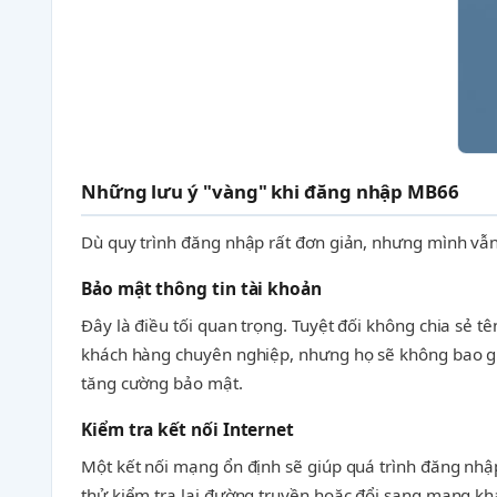
Những lưu ý "vàng" khi đăng nhập MB66
Dù quy trình đăng nhập rất đơn giản, nhưng mình vẫn
Bảo mật thông tin tài khoản
Đây là điều tối quan trọng. Tuyệt đối không chia sẻ 
khách hàng chuyên nghiệp, nhưng họ sẽ không bao gi
tăng cường bảo mật.
Kiểm tra kết nối Internet
Một kết nối mạng ổn định sẽ giúp quá trình đăng nhậ
thử kiểm tra lại đường truyền hoặc đổi sang mạng kh