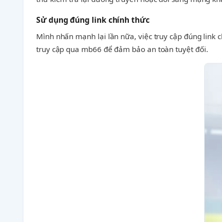
Sử dụng đúng link chính thức
Mình nhấn mạnh lại lần nữa, việc truy cập đúng link c
truy cập qua mb66 để đảm bảo an toàn tuyệt đối.