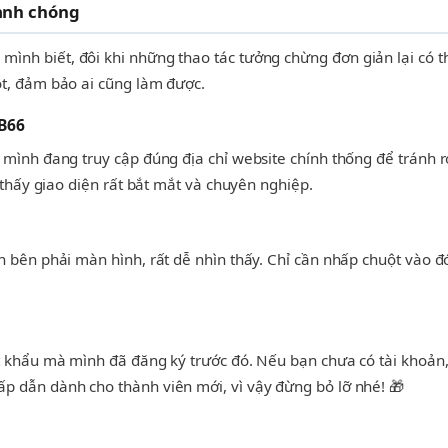
anh chóng
ình biết, đôi khi những thao tác tưởng chừng đơn giản lại có th
t, đảm bảo ai cũng làm được.
MB66
mình đang truy cập đúng địa chỉ website chính thống để tránh r
 thấy giao diện rất bắt mắt và chuyên nghiệp.
 bên phải màn hình, rất dễ nhìn thấy. Chỉ cần nhấp chuột vào đ
t khẩu mà mình đã đăng ký trước đó. Nếu bạn chưa có tài khoản
 dẫn dành cho thành viên mới, vì vậy đừng bỏ lỡ nhé! 🎁