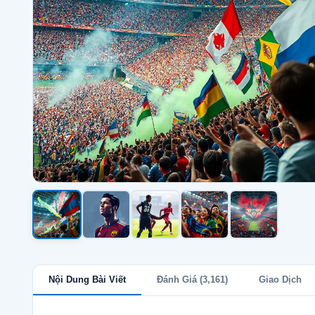
Nội Dung Bài Viết
Đánh Giá (3,161)
Giao Dịch