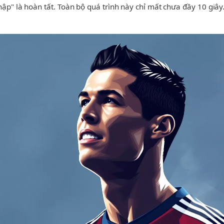
ập" là hoàn tất. Toàn bộ quá trình này chỉ mất chưa đầy 10 giây.