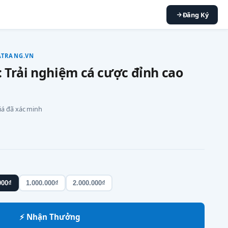
Đăng Ký
ATRANG.VN
Trải nghiệm cá cược đỉnh cao
giá đã xác minh
000₫
1.000.000₫
2.000.000₫
⚡ Nhận Thưởng