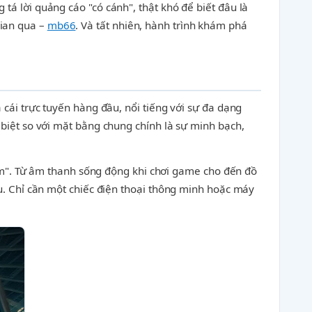
tá lời quảng cáo "có cánh", thật khó để biết đâu là
gian qua –
mb66
. Và tất nhiên, hành trình khám phá
 cái trực tuyến hàng đầu, nổi tiếng với sự đa dạng
 biệt so với mặt bằng chung chính là sự minh bạch,
". Từ âm thanh sống động khi chơi game cho đến đồ
ịu. Chỉ cần một chiếc điện thoại thông minh hoặc máy