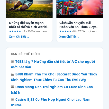
Những đội tuyển mạnh
Cách Săn Khuyến Mãi
nhất có thể vô địch World
Hoàn Vốn Khi Thua Cược
Cup 2026
Tại EA88
★★★★★
4.8 · 2006+ lượt xem
★★★★★
4.8 · 2743+ lượt xem
Xem Chi Tiết →
Xem Chi Tiết →
BẠN CÓ THỂ THÍCH
🎰
TG88 là gì? Hướng dẫn chi tiết từ A-Z cho người
mới bắt đầu
🎰
Ea88 Kham Pha Tro Choi Baccarat Duoc Yeu Thich
Kinh Nghiem Thuc Chien Tu Cao Thu EVGxWg
🎰
Dn88 Mang Den Trai Nghiem Ca Cuoc Dinh Cao
IshI1r
🎰
Casino Bj88 Co Phu Hop Nguoi Choi Lau Nam
Ibl8wu