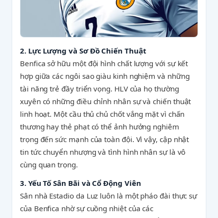
2. Lực Lượng và Sơ Đồ Chiến Thuật
Benfica sở hữu một đội hình chất lượng với sự kết
hợp giữa các ngôi sao giàu kinh nghiệm và những
tài năng trẻ đầy triển vọng. HLV của họ thường
xuyên có những điều chỉnh nhân sự và chiến thuật
linh hoạt. Một cầu thủ chủ chốt vắng mặt vì chấn
thương hay thẻ phạt có thể ảnh hưởng nghiêm
trọng đến sức mạnh của toàn đội. Vì vậy, cập nhật
tin tức chuyển nhượng và tình hình nhân sự là vô
cùng quan trọng.
3. Yếu Tố Sân Bãi và Cổ Động Viên
Sân nhà Estadio da Luz luôn là một pháo đài thực sự
của Benfica nhờ sự cuồng nhiệt của các