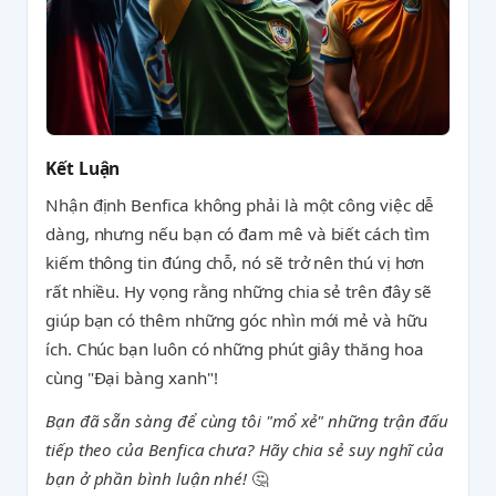
Kết Luận
Nhận định Benfica không phải là một công việc dễ
dàng, nhưng nếu bạn có đam mê và biết cách tìm
kiếm thông tin đúng chỗ, nó sẽ trở nên thú vị hơn
rất nhiều. Hy vọng rằng những chia sẻ trên đây sẽ
giúp bạn có thêm những góc nhìn mới mẻ và hữu
ích. Chúc bạn luôn có những phút giây thăng hoa
cùng "Đại bàng xanh"!
Bạn đã sẵn sàng để cùng tôi "mổ xẻ" những trận đấu
tiếp theo của Benfica chưa? Hãy chia sẻ suy nghĩ của
bạn ở phần bình luận nhé!
🤔