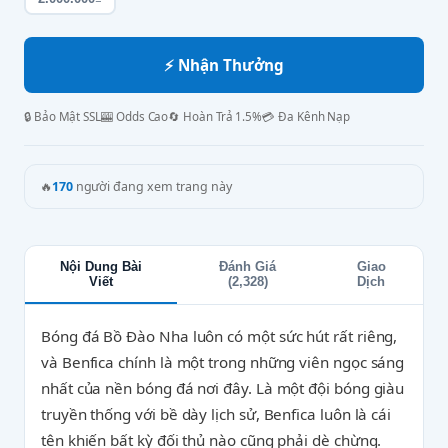
⚡ Nhận Thưởng
🔒 Bảo Mật SSL
🎰 Odds Cao
🔄 Hoàn Trả 1.5%
💳 Đa Kênh Nạp
🔥
170
người đang xem trang này
Nội Dung Bài
Đánh Giá
Giao
Viết
(2,328)
Dịch
Bóng đá Bồ Đào Nha luôn có một sức hút rất riêng,
và Benfica chính là một trong những viên ngọc sáng
nhất của nền bóng đá nơi đây. Là một đội bóng giàu
truyền thống với bề dày lịch sử, Benfica luôn là cái
tên khiến bất kỳ đối thủ nào cũng phải dè chừng.