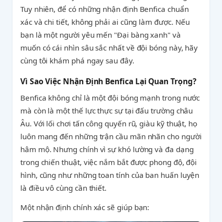
Tuy nhiên, để có những nhận định Benfica chuẩn
xác và chi tiết, không phải ai cũng làm được. Nếu
bạn là một người yêu mến "Đại bàng xanh" và
muốn có cái nhìn sâu sắc nhất về đội bóng này, hãy
cùng tôi khám phá ngay sau đây.
Vì Sao Việc Nhận Định Benfica Lại Quan Trọng?
Benfica không chỉ là một đội bóng mạnh trong nước
mà còn là một thế lực thực sự tại đấu trường châu
Âu. Với lối chơi tấn công quyến rũ, giàu kỹ thuật, họ
luôn mang đến những trận cầu mãn nhãn cho người
hâm mộ. Nhưng chính vì sự khó lường và đa dạng
trong chiến thuật, việc nắm bắt được phong độ, đội
hình, cũng như những toan tính của ban huấn luyện
là điều vô cùng cần thiết.
Một nhận định chính xác sẽ giúp bạn: