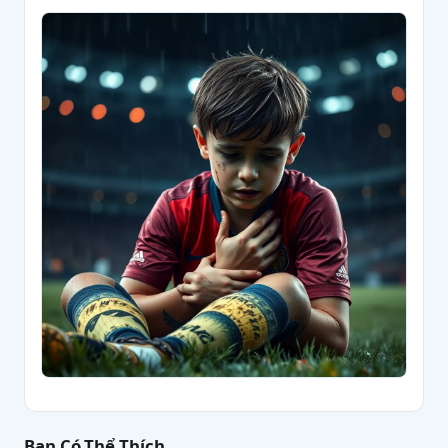
Bạn Có Thể Thích