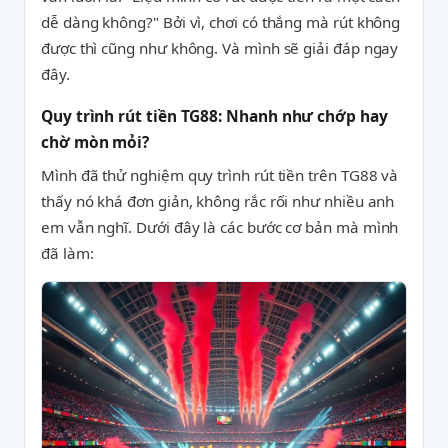
dễ dàng không?" Bởi vì, chơi có thắng mà rút không
được thì cũng như không. Và mình sẽ giải đáp ngay
đây.
Quy trình rút tiền TG88: Nhanh như chớp hay
chờ mòn mỏi?
Mình đã thử nghiệm quy trình rút tiền trên TG88 và
thấy nó khá đơn giản, không rắc rối như nhiều anh
em vẫn nghĩ. Dưới đây là các bước cơ bản mà mình
đã làm: