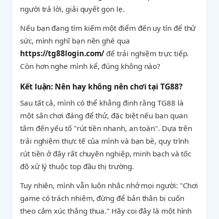
người trả lời, giải quyết gọn lẹ.
Nếu bạn đang tìm kiếm một điểm đến uy tín để thử
sức, mình nghĩ bạn nên ghé qua
https://tg88login.com/
để trải nghiệm trực tiếp.
Còn hơn nghe mình kể, đúng không nào?
Kết luận: Nên hay không nên chơi tại TG88?
Sau tất cả, mình có thể khẳng định rằng TG88 là
một sân chơi đáng để thử, đặc biệt nếu bạn quan
tâm đến yếu tố "rút tiền nhanh, an toàn". Dựa trên
trải nghiệm thực tế của mình và bạn bè, quy trình
rút tiền ở đây rất chuyên nghiệp, minh bạch và tốc
độ xử lý thuộc top đầu thị trường.
Tuy nhiên, mình vẫn luôn nhắc nhở mọi người: "Chơi
game có trách nhiệm, đừng để bản thân bị cuốn
theo cảm xúc thắng thua." Hãy coi đây là một hình