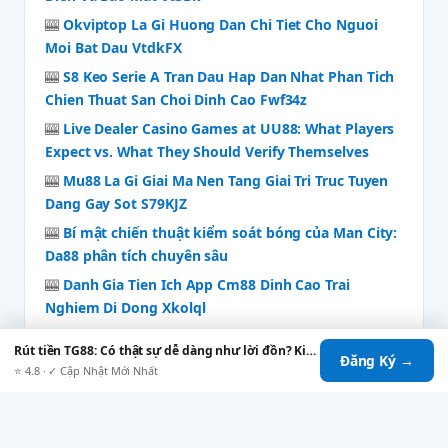
🎰
Okviptop La Gi Huong Dan Chi Tiet Cho Nguoi
Moi Bat Dau VtdkFX
🎰
S8 Keo Serie A Tran Dau Hap Dan Nhat Phan Tich
Chien Thuat San Choi Dinh Cao Fwf34z
🎰
Live Dealer Casino Games at UU88: What Players
Expect vs. What They Should Verify Themselves
🎰
Mu88 La Gi Giai Ma Nen Tang Giai Tri Truc Tuyen
Dang Gay Sot S79KJZ
🎰
Bí mật chiến thuật kiểm soát bóng của Man City:
Da88 phân tích chuyên sâu
🎰
Danh Gia Tien Ich App Cm88 Dinh Cao Trai
Nghiem Di Dong Xkolql
🎰
Mu88 Soi Keo World Cup Bi Kip Bat Keo Chuan
Rút tiền TG88: Có thật sự dễ dàng như lời đồn? Kinh nghiệm từ dân chơi
Xac Cho Mua He Soi Dong AIByHP
Đăng Ký →
⭐ 4.8 · ✓ Cập Nhật Mới Nhất
© 2026 quoctenhatrang.vn — Nhà Cái Uy Tín