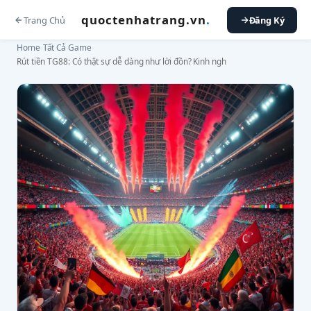
quoctenhatrang.vn
.
Trang Chủ
Đăng Ký
Home
›
Tất Cả Game
›
Rút tiền TG88: Có thật sự dễ dàng như lời đồn? Kinh ngh