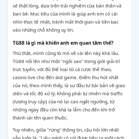
sẻ thật lòng, dựa trên trải nghiệm của bản thân và
bạn bè. Mục tiêu của mình là giúp anh em có cái
nhìn thực tế nhất, tránh mất thời gian và tiền bạc
vào những chỗ không uy tín.
TG88 là gì mà khiến anh em quan tâm thế?
Thú thật, mình cũng tò mò về cái tên này khá lâu.
TG88 nổi lên như một "ngôi sao" trong giới giải trí
trực tuyến, với đủ thể loại từ cá cược thể thao,
casino live cho đến slot game. Điểm thu hút nhất
của nó, theo mình thấy, là sự đầu tư bài bản về giao
diện và tốc độ xử lý. Không phải tự nhiên mà traffic
(lượng truy cập) của nó lại cao ngất ngưởng, từ
những ngày đầu còn khá lạ lẫm cho đến khi trở
thành cái tên quen thuộc.
Tuy nhiên, giữa "rừng" thông tin, câu hỏi lớn nhất
vẫn luôn là: "Liệu mình có rút được tiền ra một cách