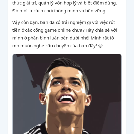
thức giải trí, quản lý vốn hợp lý và biết điểm dừng.
Đó mới là cách chơi thông minh và bền vững.
Vậy còn bạn, bạn đã có trải nghiệm gì với việc rút
tiền ở các cổng game online chưa? Hãy chia sẻ với
mình ở phần bình luận bên dưới nhé! Mình rất tò
mò muốn nghe câu chuyện của bạn đấy! 😊