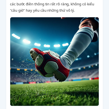
các bước điền thông tin rất rõ ràng, không có kiểu
"câu giờ" hay yêu cầu những thứ vô lý.