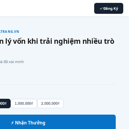
Đăng Ký
ATRANG.VN
 lý vốn khi trải nghiệm nhiều trò
giá đã xác minh
000₫
1.000.000₫
2.000.000₫
⚡ Nhận Thưởng