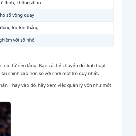
ố định, không all-in
nhỏ số vòng quay
đúng lúc khi thắng
ghiệm với số nhỏ
 mãi từ nền tảng. Bạn có thể chuyển đổi linh hoạt
 tài chính cao hơn so với chơi một trò duy nhất.
mắn. Thay vào đó, hãy xem việc quản lý vốn như một