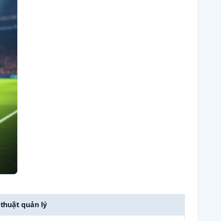
 thuật quản lý