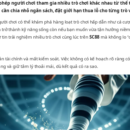
 phép người chơi tham gia nhiều trò chơi khác nhau từ thể 
 cần chia nhỏ ngân sách, đặt giới hạn thua lỗ cho từng trò 
người chơi có thể khám phá hàng loạt trò chơi hấp dẫn như cá cược
ốn trở thành kỹ năng sống còn nếu bạn muốn vừa tận hưởng niềm vu
tin trải nghiệm nhiều trò chơi cùng lúc trên
SC88
mà không lo "c
?
tán tài chính và mất kiểm soát. Việc không có kế hoạch rõ ràng c
ắng và giữ tâm lý thoải mái, dù kết quả có ra sao.