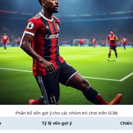
Phân bổ vốn gợi ý cho các nhóm trò chơi trên SC88
o
Tỷ lệ vốn gợi ý
Chiến