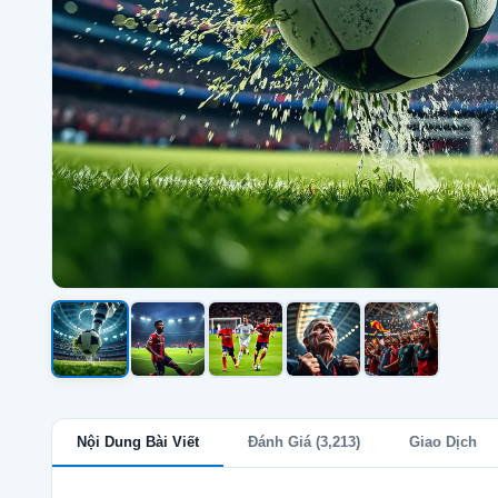
Nội Dung Bài Viết
Đánh Giá (3,213)
Giao Dịch