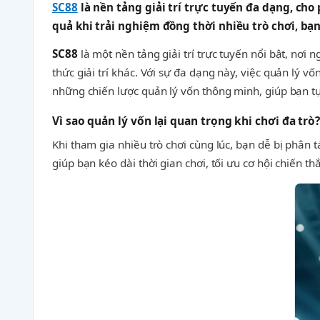
SC88
là nền tảng giải trí trực tuyến đa dạng, cho
quả khi trải nghiệm đồng thời nhiều trò chơi, bạn
SC88
là một nền tảng giải trí trực tuyến nổi bật, nơi 
thức giải trí khác. Với sự đa dạng này, việc quản lý v
những chiến lược quản lý vốn thông minh, giúp bạn tự 
Vì sao quản lý vốn lại quan trọng khi chơi đa trò
Khi tham gia nhiều trò chơi cùng lúc, bạn dễ bị phân 
giúp bạn kéo dài thời gian chơi, tối ưu cơ hội chiến th